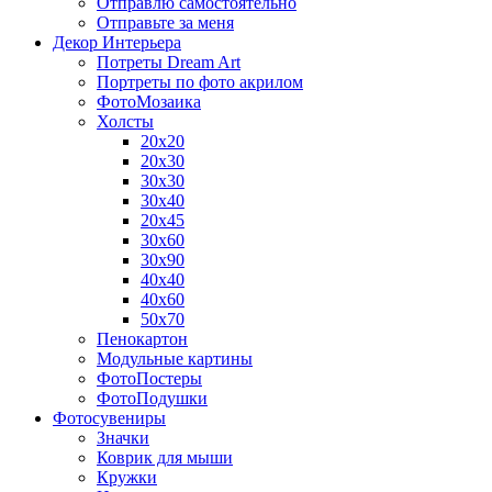
Отправлю самостоятельно
Отправьте за меня
Декор Интерьера
Потреты Dream Art
Портреты по фото акрилом
ФотоМозаика
Холсты
20х20
20х30
30х30
30х40
20х45
30х60
30х90
40х40
40х60
50х70
Пенокартон
Модульные картины
ФотоПостеры
ФотоПодушки
Фотоcувениры
Значки
Коврик для мыши
Кружки