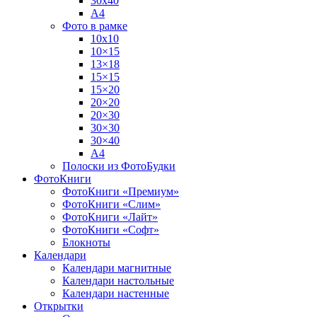
30х40
А4
Фото в рамке
10х10
10×15
13×18
15×15
15×20
20×20
20×30
30×30
30×40
A4
Полоски из ФотоБудки
ФотоКниги
ФотоКниги «Премиум»
ФотоКниги «Слим»
ФотоКниги «Лайт»
ФотоКниги «Софт»
Блокноты
Календари
Календари магнитные
Календари настольные
Календари настенные
Открытки