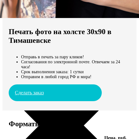
Не нашли Ваш город?
Мы доставляем по всему миру
Печать фото на холсте 30х90 в
Продолжить без города
Тимашевске
Отправь в печать за пару кликов!
Согласования по электронной почте. Отвечаем за 24
часа!
Срок выполнения заказа: 1 сутки
Отправим в любой город РФ и мира!
Сделать заказ
Форматы и цены
Услуга
Цена, руб.