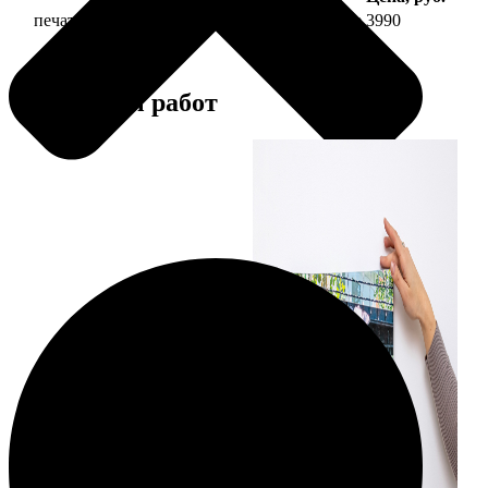
печать фото на холсте 30х90 на подрамнике
3990
Примеры работ