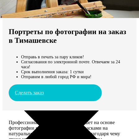
Не нашли Ваш город?
Мы доставляем по всему миру
Портреты по фотографии на заказ
Продолжить без города
в Тимашевске
Отправь в печать за пару кликов!
Согласования по электронной почте. Отвечаем за 24
часа!
Срок выполнения заказа: 1 сутки
Отправим в любой город РФ и мира!
Сделать заказ
Профессиональный художник напишет на основе
фотографии портрет акриловыми красками на
натуральном холсте. Покроет лаком, благодаря чему