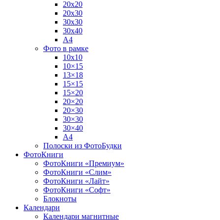
20х20
20х30
30х30
30х40
А4
Фото в рамке
10х10
10×15
13×18
15×15
15×20
20×20
20×30
30×30
30×40
A4
Полоски из ФотоБудки
ФотоКниги
ФотоКниги «Премиум»
ФотоКниги «Слим»
ФотоКниги «Лайт»
ФотоКниги «Софт»
Блокноты
Календари
Календари магнитные