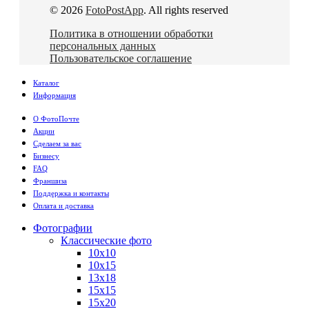
© 2026
FotoPostApp
. All rights reserved
Политика в отношении обработки
персональных данных
Пользовательское соглашение
Каталог
Информация
О ФотоПочте
Акции
Сделаем за вас
Бизнесу
FAQ
Франшиза
Поддержка и контакты
Оплата и доставка
Фотографии
Классические фото
10х10
10х15
13х18
15х15
15х20