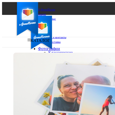
О ФотоПочте
Акции
Сделаем за вас
Бизнесу
FAQ
Франшиза
Поддержка и контакты
КАТАЛОГ
Оплата и доставка
Фотографии
Классические
фото
Ваш город:
10х10
10х15
Ваш регион доставки
13х18
15х15
Выберите из списка:
15х20
20х20
20х30
30х30
30х40
А4
Фото
в