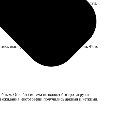
мы, но стилизация своеобразная. На любителя, пожалуй.
тика, выглядит дешевле, чем на сайте в описании. Фото
добным. Онлайн-система позволяет быстро загрузить
ел ожидания, фотографии получились яркими и четкими.