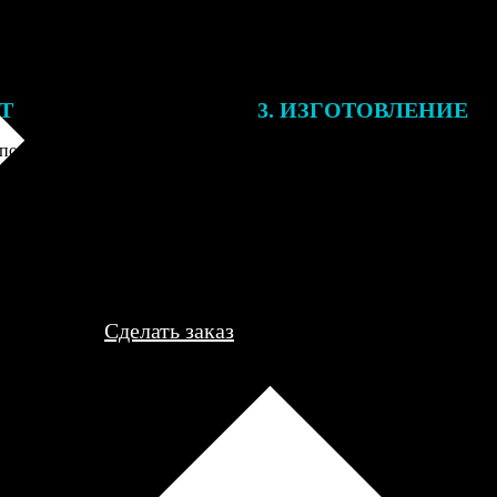
ЕТ
3. ИЗГОТОВЛЕНИЕ
подготовки заказа к печати
Оплатите заказ банковской кар
алисты могут связаться с Вами
оплаты получите подтверждение
му телефону или email для
описанием заказа. Когда отпра
я деталей.
вы получите письмо с трек-но
отслеживания.
Сделать заказ