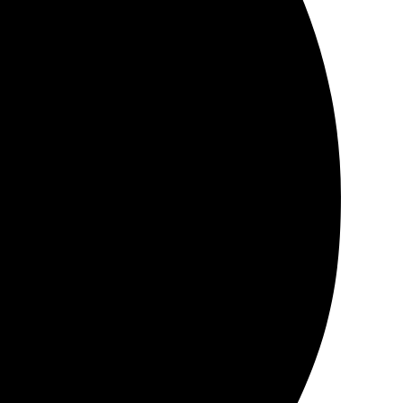
ез сайт, потом забрала в пункте выдачи. Персонал
печати удивило! Все отлично, рекомендую.
охранить воспоминания.