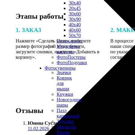
30х40
20х45
30х60
Этапы работы
30х90
40х40
1. ЗАКАЗ
2. МАК
40х60
50х70
Нажмите «Сделать заказ», выберите
В процессе 
Пенокартон
размер фотографий и тип бумаги,
наши специ
Модульные
загрузите снимки, нажмите «Добавить в
по указанно
картины
корзину».
согласовани
ФотоПостеры
ФотоПодушки
Фотоcувениры
Значки
Коврик
для
мыши
Кружки
Новогодние
шары
Отзывы
Пазл
картонный
Тарелки
Юнона Суслова
:
Магниты
11.02.2026
Пазлы