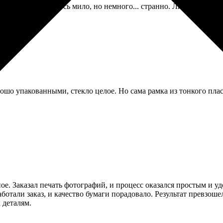
тографии. Получилось мило, но немного... странно. Лица узнавае
ошо упакованными, стекло целое. Но сама рамка из тонкого плас
е. Заказал печать фотографий, и процесс оказался простым и у
отали заказ, и качество бумаги порадовало. Результат превзош
 деталям.