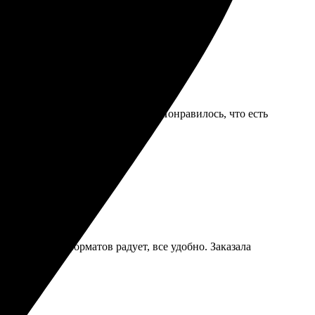
ений.
льтата — только положительные. Понравилось, что есть
шее обслуживание!
ный. Выбор форматов радует, все удобно. Заказала
опыт!