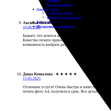
Магниты
Пазлы магнитные
Одежда с Фото
Футболки детские
Футболки для взрослых
Бьюти-боксы
Аксинья Похлёбкина
:
★
★
★
★
★
Подарочные сертификаты
10.06.2025
Бывает, что хочется запечатлеть важные моменты. 
Качество печати превзошло ожидания! Заказ пришел
возможность выбрать разные размеры и материалы.
Даша Копылова
:
★
★
★
★
★
15.05.2025
Отличные услуги! Очень быстро и качественно нап
печать фото А4, получила в срок. Все детали учтен