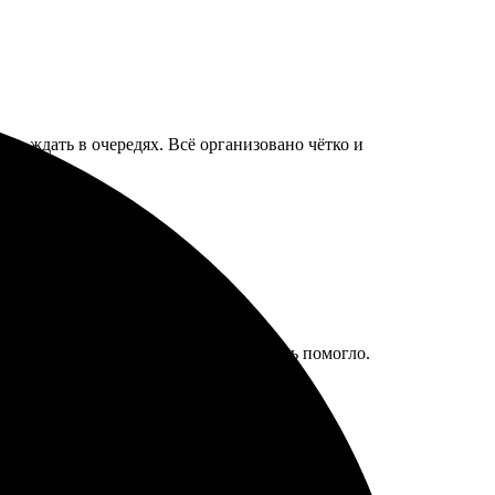
сь ждать в очередях. Всё организовано чётко и
 попал в раздел с примерами, что очень помогло.
комендую, если нужны фотопродукты.