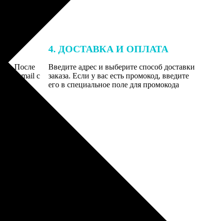
4. ДОСТАВКА И ОПЛАТА
той. После
Введите адрес и выберите способ доставки
 на email с
заказа. Если у вас есть промокод, введите
вим заказ
его в специальное поле для промокода
мером для