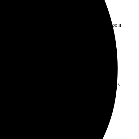
тво оформления и печати на высоте. Доставили быстро и
да все-таки связались, предложили выбрать из шаблонов,
но не хватило информации о статусе заказа.