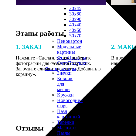
30х40
20х45
30х60
30х90
40х40
40х60
Этапы работы
50х70
Пенокартон
1. ЗАКАЗ
2. МАК
Модульные
картины
ФотоПостеры
Нажмите «Сделать заказ», выберите
В процессе 
ФотоПодушки
фотографии для создания открыток.
наши специ
Фотоcувениры
Загрузите снимки, нажмите «Добавить в
по указанно
Значки
корзину».
согласовани
Коврик
для
мыши
Кружки
Новогодние
шары
Пазл
картонный
Тарелки
Отзывы
Магниты
Пазлы