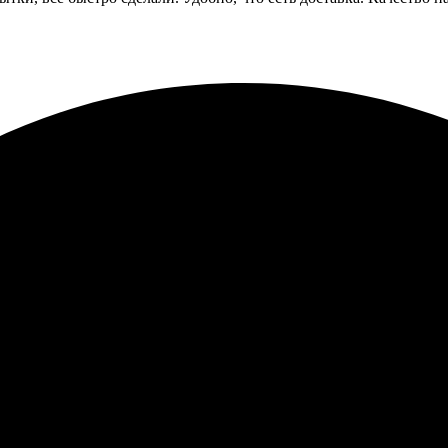
ство на высоте, цвета яркие и насыщенные. Доставка в Тимашевс
ддержка ответила на все вопросы. Результатом довольна, буду за
льтат радовал! Открытки получились яркими и качественными, д