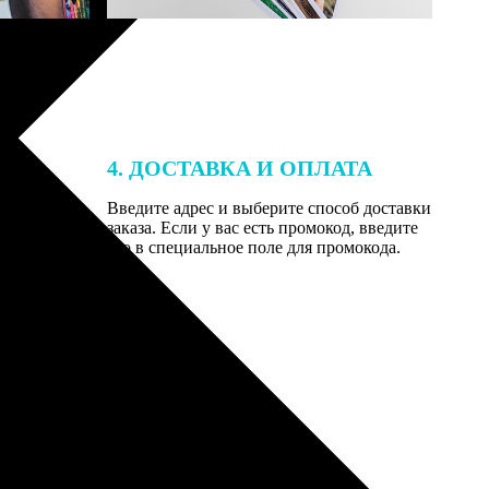
4. ДОСТАВКА И ОПЛАТА
той. После
Введите адрес и выберите способ доставки
 на email с
заказа. Если у вас есть промокод, введите
вим заказ
его в специальное поле для промокода.
мером для