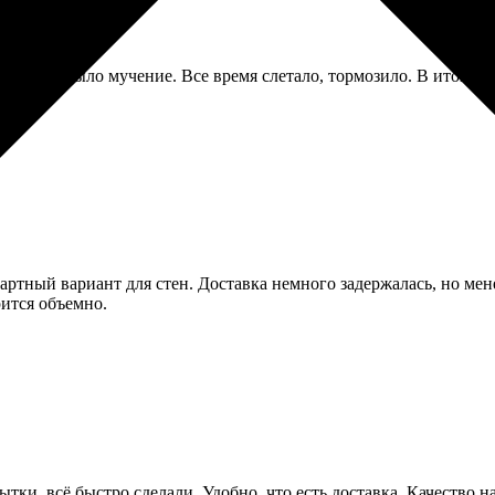
ор, это было мучение. Все время слетало, тормозило. В итоге бр
артный вариант для стен. Доставка немного задержалась, но мен
рится объемно.
тки, всё быстро сделали. Удобно, что есть доставка. Качество 