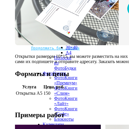
рамке
10х10
10×15
13×18
15×15
15×20
20×20
20×30
Не нашли Ваш город?
Мы доставляем по всему миру
30×30
30×40
Продолжить без города
A4
Открытки размером 10*15, вы можете разместить на ни
Полоски
сами их подпишете и отправите адресату. Заказать можно 
из
ФотоБудки
Форматы и цены
ФотоКниги
ФотоКниги
«Премиум»
Услуга
Цена, руб.
ФотоКниги
Открытка А5
150
«Слим»
ФотоКниги
«Лайт»
ФотоКниги
Примеры работ
«Софт»
Блокноты
Календари
Календари