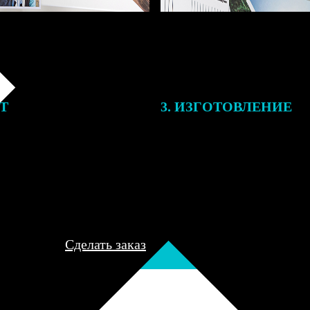
ЕТ
3. ИЗГОТОВЛЕНИЕ
подготовки заказа к печати
Оплатите заказ банковской кар
алисты могут связаться с Вами
оплаты получите подтверждение
му телефону или email для
описанием заказа. Когда отпра
я деталей.
вы получите письмо с трек-но
отслеживания.
Сделать заказ