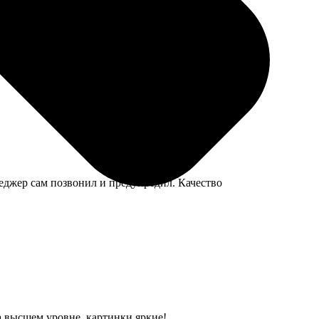
осила, загрузила уже готовый pdf-макет, и всё сделали
еджер сам позвонил и предупредил. Качество
на высшем уровне, картинки яркие!