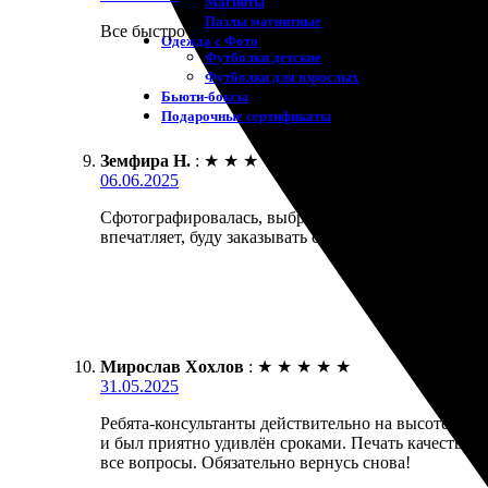
Магниты
Пазлы магнитные
Все быстро и просто! Заказал открытки, и они приш
Одежда с Фото
Футболки детские
Футболки для взрослых
Бьюти-боксы
Подарочные сертификаты
Земфира Н.
:
★
★
★
★
★
06.06.2025
Сфотографировалась, выбрала макет открытки. Про
впечатляет, буду заказывать снова!
Мирослав Хохлов
:
★
★
★
★
★
31.05.2025
Ребята-консультанты действительно на высоте! Про
и был приятно удивлён сроками. Печать качественн
все вопросы. Обязательно вернусь снова!