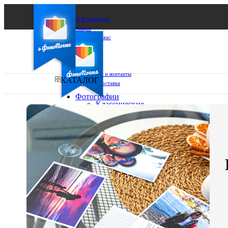
О ФотоПочте
Акции
Сделаем за вас
Бизнесу
FAQ
Франшиза
Поддержка и контакты
КАТАЛОГ
Оплата и доставка
Фотографии
Классические
фото
Ваш город:
10х10
10х15
Ваш регион доставки
13х18
15х15
Выберите из списка:
15х20
20х20
20х30
30х30
30х40
А4
Фото
в