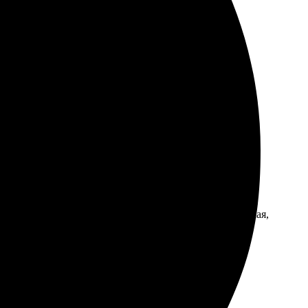
меры, загрузила фотографии. Поддержка на связи,
их повреждений. Радуюсь результату каждый день.
с менеджером, так что осталась довольна. Печать яркая,