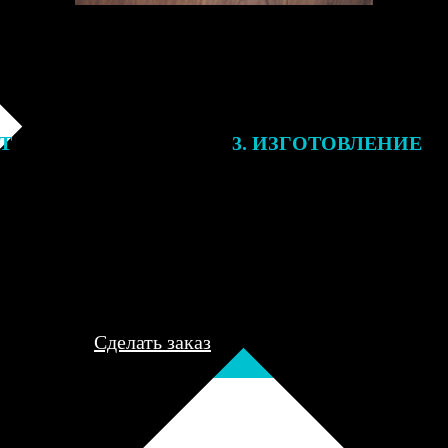
ЕТ
3. ИЗГОТОВЛЕНИЕ
подготовки заказа к печати
Оплатите заказ банковской кар
алисты могут связаться с Вами
оплаты получите подтверждение
му телефону или email для
описанием заказа. Когда отпра
я деталей.
вы получите письмо с трек-но
отслеживания.
Сделать заказ