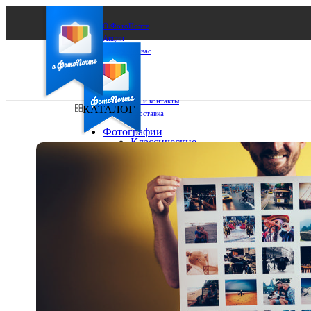
О ФотоПочте
Акции
Сделаем за вас
Бизнесу
FAQ
Франшиза
Поддержка и контакты
КАТАЛОГ
Оплата и доставка
Фотографии
Классические
фото
Ваш город:
10х10
10х15
Ваш регион доставки
13х18
15х15
Выберите из списка:
15х20
20х20
20х30
30х30
30х40
А4
Фото
в