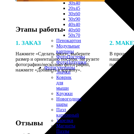
30х40
20х45
30х60
30х90
40х40
Этапы работы
40х60
50х70
Пенокартон
1. ЗАКАЗ
2. МАК
Модульные
картины
Нажмите «Сделать заказ», выберите
В процессе 
ФотоПостеры
размер и ориентацию постера. Загрузите
наши специ
ФотоПодушки
фотографию/несколько фотографий,
по указанно
Фотоcувениры
нажмите «Добавить в корзину».
согласовани
Значки
Коврик
для
мыши
Кружки
Новогодние
шары
Пазл
картонный
Тарелки
Отзывы
Магниты
Пазлы