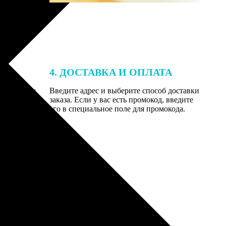
4. ДОСТАВКА И ОПЛАТА
той. После
Введите адрес и выберите способ доставки
 на email с
заказа. Если у вас есть промокод, введите
вим заказ
его в специальное поле для промокода.
мером для