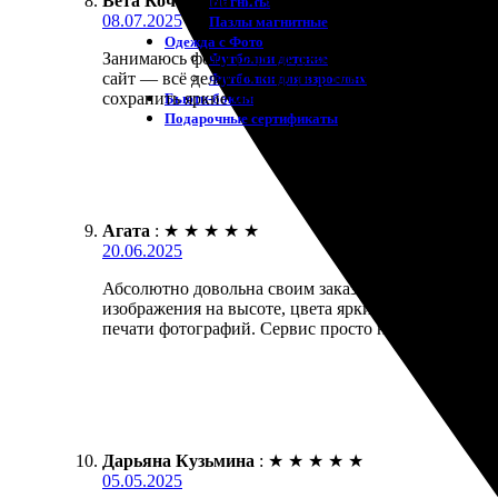
Вета Кочергина
:
★
★
★
★
★
Магниты
08.07.2025
Пазлы магнитные
Одежда с Фото
Занимаюсь фотографией давно и решила распечатать
Футболки детские
сайт — всё делается быстро и понятно. Получила с
Футболки для взрослых
сохранить яркие моменты! Обязательно закажу ещё
Бьюти-боксы
Подарочные сертификаты
Агата
:
★
★
★
★
★
20.06.2025
Абсолютно довольна своим заказом. Печать постеро
изображения на высоте, цвета яркие и насыщенные
печати фотографий. Сервис просто на отлично!
Дарьяна Кузьмина
:
★
★
★
★
★
05.05.2025