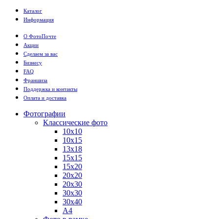
Каталог
Информация
О ФотоПочте
Акции
Сделаем за вас
Бизнесу
FAQ
Франшиза
Поддержка и контакты
Оплата и доставка
Фотографии
Классические фото
10х10
10х15
13х18
15х15
15х20
20х20
20х30
30х30
30х40
А4