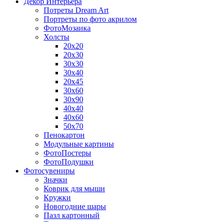
Декор Интерьера
Потреты Dream Art
Портреты по фото акрилом
ФотоМозаика
Холсты
20х20
20х30
30х30
30х40
20х45
30х60
30х90
40х40
40х60
50х70
Пенокартон
Модульные картины
ФотоПостеры
ФотоПодушки
Фотоcувениры
Значки
Коврик для мыши
Кружки
Новогодние шары
Пазл картонный