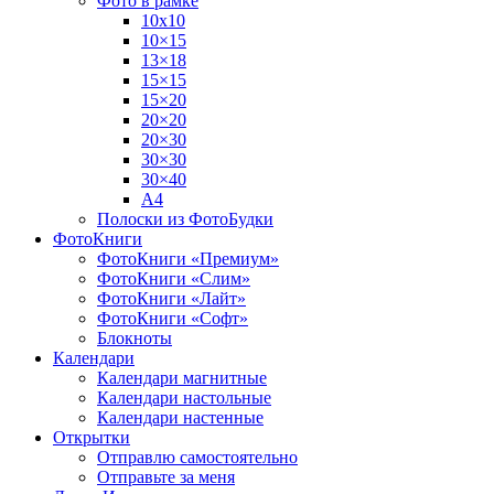
Фото в рамке
10х10
10×15
13×18
15×15
15×20
20×20
20×30
30×30
30×40
A4
Полоски из ФотоБудки
ФотоКниги
ФотоКниги «Премиум»
ФотоКниги «Слим»
ФотоКниги «Лайт»
ФотоКниги «Софт»
Блокноты
Календари
Календари магнитные
Календари настольные
Календари настенные
Открытки
Отправлю самостоятельно
Отправьте за меня