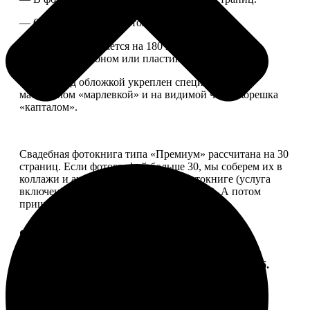
— Страницы плотные, толщина 1 мм.
— Книга раскрывается на 180 градусов, развороты
укреплены картоном или пластиком.
— Блок под обложкой укреплен специальным
материалом «марлевкой» и на видимой части корешка
«капталом».
Свадебная фотокнига типа «Премиум» рассчитана на 30
страниц. Если фотографий больше 30, мы соберем их в
коллажи и аккуратно разместим в фотокниге (услуга
включена, стоимость останется прежней). А потом
пришлем вам на согласование развороты.
Форматы и цены
Услуга
Цена, руб.
ФотоКнига "Премиум" 10x10
от 2490
ФотоКнига "Премиум" 10x15
от 2890