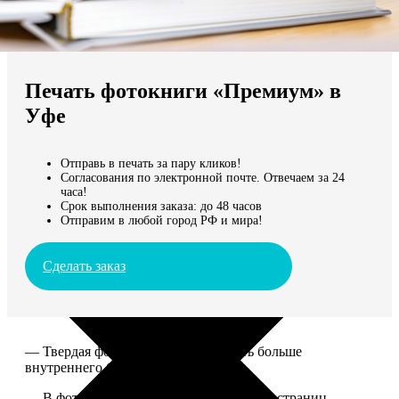
Не нашли Ваш город?
Мы доставляем по всему миру
Печать фотокниги «Премиум» в
Продолжить без города
Уфе
Отправь в печать за пару кликов!
Согласования по электронной почте. Отвечаем за 24
часа!
Срок выполнения заказа: до 48 часов
Отправим в любой город РФ и мира!
Сделать заказ
— Твердая фотообложка, размер чуть больше
внутреннего блока.
— В фотокниге может быть от 20 до 100 страниц.