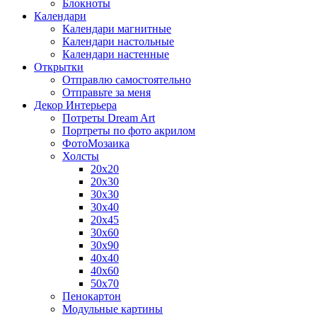
Блокноты
Календари
Календари магнитные
Календари настольные
Календари настенные
Открытки
Отправлю самостоятельно
Отправьте за меня
Декор Интерьера
Потреты Dream Art
Портреты по фото акрилом
ФотоМозаика
Холсты
20х20
20х30
30х30
30х40
20х45
30х60
30х90
40х40
40х60
50х70
Пенокартон
Модульные картины