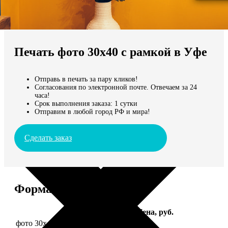
Не нашли Ваш город?
Мы доставляем по всему миру
Печать фото 30х40 с рамкой в Уфе
Продолжить без города
Отправь в печать за пару кликов!
Согласования по электронной почте. Отвечаем за 24
часа!
Срок выполнения заказа: 1 сутки
Отправим в любой город РФ и мира!
Сделать заказ
Форматы и цены
Услуга
Цена, руб.
фото 30х40 в деревянной рамке
1490