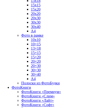
13х18
15х15
15х20
20х20
20х30
30х30
30х40
А4
Фото в рамке
10х10
10×15
13×18
15×15
15×20
20×20
20×30
30×30
30×40
A4
Полоски из ФотоБудки
ФотоКниги
ФотоКниги «Премиум»
ФотоКниги «Слим»
ФотоКниги «Лайт»
ФотоКниги «Софт»