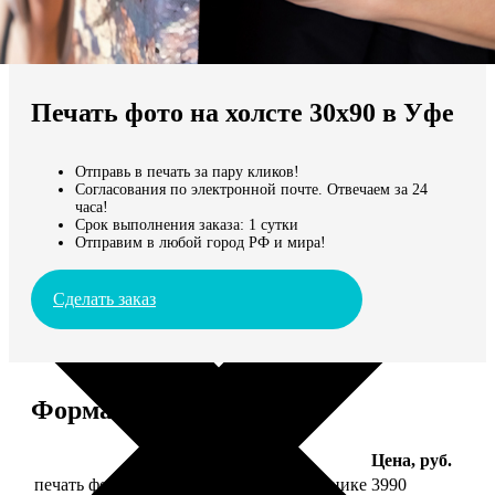
Не нашли Ваш город?
Мы доставляем по всему миру
Печать фото на холсте 30х90 в Уфе
Продолжить без города
Отправь в печать за пару кликов!
Согласования по электронной почте. Отвечаем за 24
часа!
Срок выполнения заказа: 1 сутки
Отправим в любой город РФ и мира!
Сделать заказ
Форматы и цены
Услуга
Цена, руб.
печать фото на холсте 30х90 на подрамнике
3990