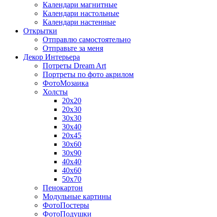
Календари магнитные
Календари настольные
Календари настенные
Открытки
Отправлю самостоятельно
Отправьте за меня
Декор Интерьера
Потреты Dream Art
Портреты по фото акрилом
ФотоМозаика
Холсты
20х20
20х30
30х30
30х40
20х45
30х60
30х90
40х40
40х60
50х70
Пенокартон
Модульные картины
ФотоПостеры
ФотоПодушки