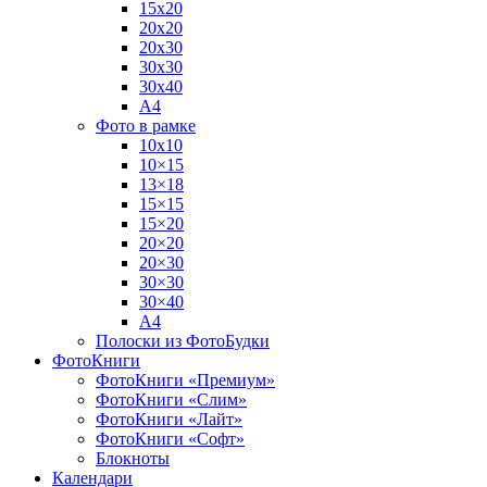
15х20
20х20
20х30
30х30
30х40
А4
Фото в рамке
10х10
10×15
13×18
15×15
15×20
20×20
20×30
30×30
30×40
A4
Полоски из ФотоБудки
ФотоКниги
ФотоКниги «Премиум»
ФотоКниги «Слим»
ФотоКниги «Лайт»
ФотоКниги «Софт»
Блокноты
Календари