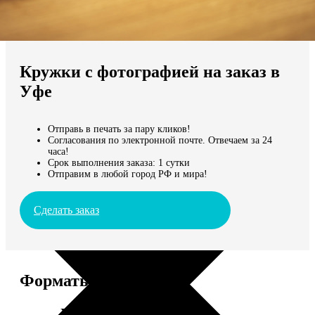
Не нашли Ваш город?
Мы доставляем по всему миру
Кружки с фотографией на заказ в
Продолжить без города
Уфе
Отправь в печать за пару кликов!
Согласования по электронной почте. Отвечаем за 24
часа!
Срок выполнения заказа: 1 сутки
Отправим в любой город РФ и мира!
Сделать заказ
Форматы и цены
Услуга
Цена, руб.