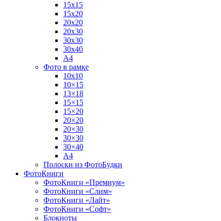
15х15
15х20
20х20
20х30
30х30
30х40
А4
Фото в рамке
10х10
10×15
13×18
15×15
15×20
20×20
20×30
30×30
30×40
A4
Полоски из ФотоБудки
ФотоКниги
ФотоКниги «Премиум»
ФотоКниги «Слим»
ФотоКниги «Лайт»
ФотоКниги «Софт»
Блокноты