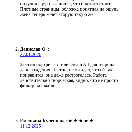
получил в руки — понял, что она того стоит.
Плотные страницы, обложка приятная на ощупь.
Жена теперь хочет вторую такую же.
Данислав О.
:
27.01.2026
Заказал портрет в стиле Dream Art для тещи на
день рождения. Честно, не ожидал, что ей так
понравится, она даже растрогалась. Работа
действительно творческая, видно, что не просто
фильтр наложили.
Емельяна Кулешова
:
★
★
★
★
★
11.12.2025