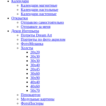
Календари
Календари магнитные
Календари настольные
Календари настенные
Открытки
Отправлю самостоятельно
Отправьте за меня
Декор Интерьера
Потреты Dream Art
Портреты по фото акрилом
ФотоМозаика
Холсты
20х20
20х30
30х30
30х40
20х45
30х60
30х90
40х40
40х60
50х70
Пенокартон
Модульные картины
ФотоПостеры