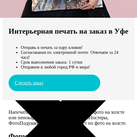
Не нашли Ваш город?
Мы доставляем по всему миру
Интерьерная печать на заказ в Уфе
Продолжить без города
Отправь в печать за пару кликов!
Согласования по электронной почте. Отвечаем за 24
часа!
Срок выполнения заказа: 1 сутки
Отправим в любой город РФ и мира!
Сделать заказ
Напечатаем для вас картины Dream-Art, фото на холсте
или пенокартоне, ФотоМозаику, ФотоПостеры,
ФотоПодушки или напишем портрет по фото на холсте.
Форматы и цены