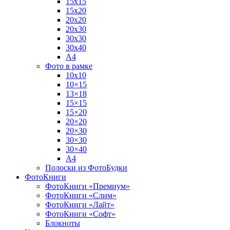
15х15
15х20
20х20
20х30
30х30
30х40
А4
Фото в рамке
10х10
10×15
13×18
15×15
15×20
20×20
20×30
30×30
30×40
A4
Полоски из ФотоБудки
ФотоКниги
ФотоКниги «Премиум»
ФотоКниги «Слим»
ФотоКниги «Лайт»
ФотоКниги «Софт»
Блокноты