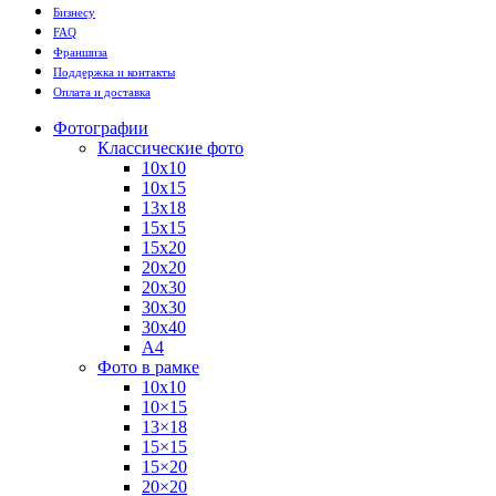
Бизнесу
FAQ
Франшиза
Поддержка и контакты
Оплата и доставка
Фотографии
Классические фото
10х10
10х15
13х18
15х15
15х20
20х20
20х30
30х30
30х40
А4
Фото в рамке
10х10
10×15
13×18
15×15
15×20
20×20