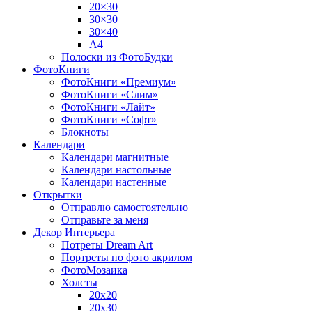
20×30
30×30
30×40
A4
Полоски из ФотоБудки
ФотоКниги
ФотоКниги «Премиум»
ФотоКниги «Слим»
ФотоКниги «Лайт»
ФотоКниги «Софт»
Блокноты
Календари
Календари магнитные
Календари настольные
Календари настенные
Открытки
Отправлю самостоятельно
Отправьте за меня
Декор Интерьера
Потреты Dream Art
Портреты по фото акрилом
ФотоМозаика
Холсты
20х20
20х30