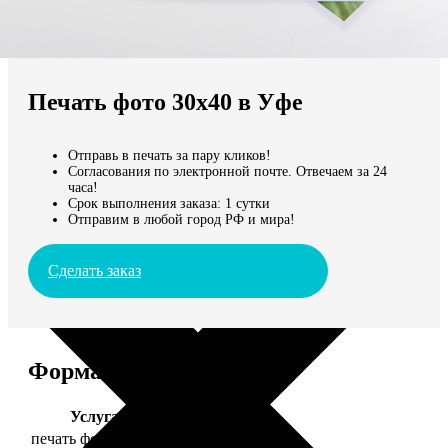
Не нашли Ваш город?
Мы доставляем по всему миру
Печать фото 30х40 в Уфе
Продолжить без города
Отправь в печать за пару кликов!
Согласования по электронной почте. Отвечаем за 24
часа!
Срок выполнения заказа: 1 сутки
Отправим в любой город РФ и мира!
Сделать заказ
Форматы и цены
Услуга
Цена, руб.
печать фото 30х40
199