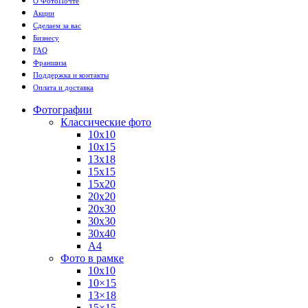
О ФотоПочте
Акции
Сделаем за вас
Бизнесу
FAQ
Франшиза
Поддержка и контакты
Оплата и доставка
Фотографии
Классические фото
10х10
10х15
13х18
15х15
15х20
20х20
20х30
30х30
30х40
А4
Фото в рамке
10х10
10×15
13×18
15×15