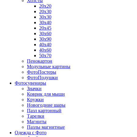
Холсты
20х20
20х30
30х30
30х40
20х45
30х60
30х90
40х40
40х60
50х70
Пенокартон
Модульные картины
ФотоПостеры
ФотоПодушки
Фотоcувениры
Значки
Коврик для мыши
Кружки
Новогодние шары
Пазл картонный
Тарелки
Магниты
Пазлы магнитные
Одежда с Фото