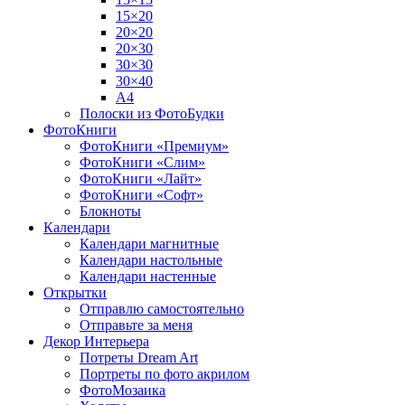
15×20
20×20
20×30
30×30
30×40
A4
Полоски из ФотоБудки
ФотоКниги
ФотоКниги «Премиум»
ФотоКниги «Слим»
ФотоКниги «Лайт»
ФотоКниги «Софт»
Блокноты
Календари
Календари магнитные
Календари настольные
Календари настенные
Открытки
Отправлю самостоятельно
Отправьте за меня
Декор Интерьера
Потреты Dream Art
Портреты по фото акрилом
ФотоМозаика