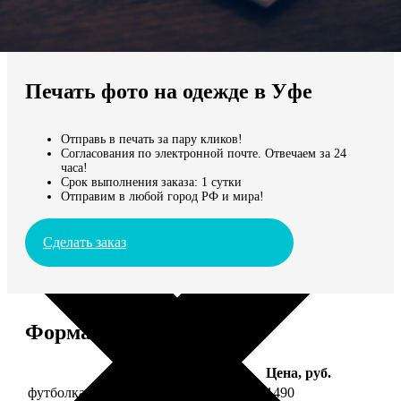
Не нашли Ваш город?
Мы доставляем по всему миру
Печать фото на одежде в Уфе
Продолжить без города
Отправь в печать за пару кликов!
Согласования по электронной почте. Отвечаем за 24
часа!
Срок выполнения заказа: 1 сутки
Отправим в любой город РФ и мира!
Сделать заказ
Форматы и цены
Услуга
Цена, руб.
футболка детская с фото рост 118 см
1490