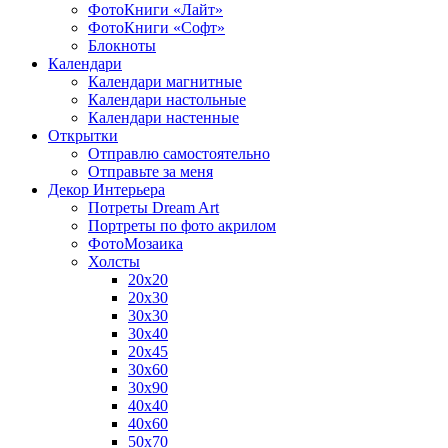
ФотоКниги «Лайт»
ФотоКниги «Софт»
Блокноты
Календари
Календари магнитные
Календари настольные
Календари настенные
Открытки
Отправлю самостоятельно
Отправьте за меня
Декор Интерьера
Потреты Dream Art
Портреты по фото акрилом
ФотоМозаика
Холсты
20х20
20х30
30х30
30х40
20х45
30х60
30х90
40х40
40х60
50х70