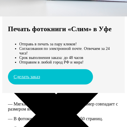
Не нашли Ваш город?
Мы доставляем по всему миру
Печать фотокниги «Слим» в Уфе
Продолжить без города
Отправь в печать за пару кликов!
Согласования по электронной почте. Отвечаем за 24
часа!
Срок выполнения заказа: до 48 часов
Отправим в любой город РФ и мира!
Сделать заказ
— Мягкая ламинированная обложка, размер совпадает с
размером внутреннего блока.
— В фотокниге может быть от 10 до 50 страниц.