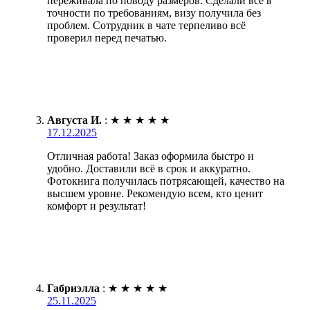
переживала по поводу размеров. Сделали всё в
точности по требованиям, визу получила без
проблем. Сотрудник в чате терпеливо всё
проверил перед печатью.
Августа И.
:
★
★
★
★
★
17.12.2025
Отличная работа! Заказ оформила быстро и
удобно. Доставили всё в срок и аккуратно.
Фотокнига получилась потрясающей, качество на
высшем уровне. Рекомендую всем, кто ценит
комфорт и результат!
Габриэлла
:
★
★
★
★
★
25.11.2025