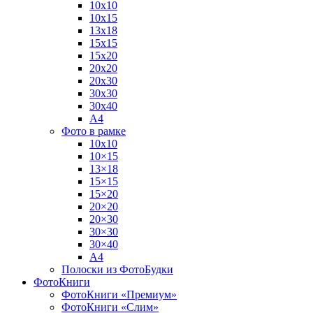
10х10
10х15
13х18
15х15
15х20
20х20
20х30
30х30
30х40
А4
Фото в рамке
10х10
10×15
13×18
15×15
15×20
20×20
20×30
30×30
30×40
A4
Полоски из ФотоБудки
ФотоКниги
ФотоКниги «Премиум»
ФотоКниги «Слим»