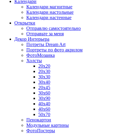
Календари
Календари магнитные
Календари настольные
Календари настенные
Открытки
Отправлю самостоятельно
Отправьте за меня
Декор Интерьера
Потреты Dream Art
Портреты по фото акрилом
ФотоМозаика
Холсты
20х20
20х30
30х30
30х40
20х45
30х60
30х90
40х40
40х60
50х70
Пенокартон
Модульные картины
ФотоПостеры