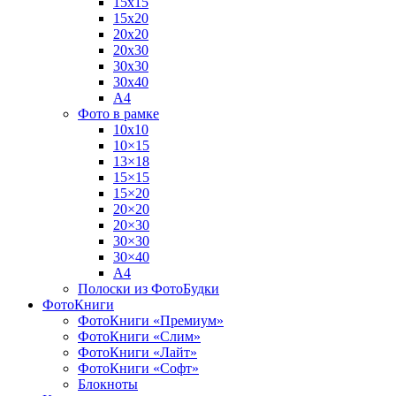
15х15
15х20
20х20
20х30
30х30
30х40
А4
Фото в рамке
10х10
10×15
13×18
15×15
15×20
20×20
20×30
30×30
30×40
A4
Полоски из ФотоБудки
ФотоКниги
ФотоКниги «Премиум»
ФотоКниги «Слим»
ФотоКниги «Лайт»
ФотоКниги «Софт»
Блокноты