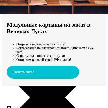
Не нашли Ваш город?
Мы доставляем по всему миру
Модульные картины на заказ в
Продолжить без города
Великих Луках
Отправь в печать за пару кликов!
Согласования по электронной почте. Отвечаем за 24
часа!
Срок выполнения заказа: 1 сутки
Отправим в любой город РФ и мира!
Сделать заказ