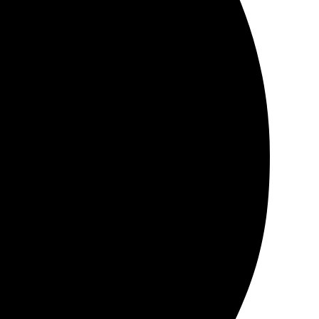
алась с оформлением. Получила свою работу в срок,
соте, цвета яркие и насыщенные.