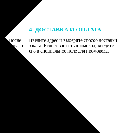
4. ДОСТАВКА И ОПЛАТА
той. После
Введите адрес и выберите способ доставки
 на email с
заказа. Если у вас есть промокод, введите
вим заказ
его в специальное поле для промокода.
мером для