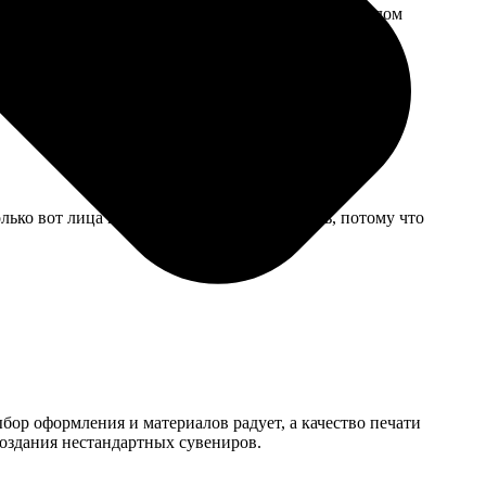
тал — некоторые развороты вышли смазано. Но в целом
олько вот лица немного размыты получились, потому что
ыбор оформления и материалов радует, а качество печати
создания нестандартных сувениров.