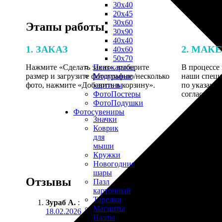
30х40
20х45
30х60
Этапы работы
30х90
40х40
1. ЗАКАЗ
2. МАК
40х60
50х70
Нажмите «Сделать заказ», выберите
В процессе 
Пенокартон
размер и загрузите фотографию/несколько
наши специ
Модульные
фото, нажмите «Добавить в корзину».
по указанно
картины
согласовани
ФотоПостеры
ФотоПодушки
Фотоcувениры
Значки
Коврик
для
мыши
Кружки
Новогодние
шары
Отзывы
Пазл
картонный
Тарелки
Зураб А.
:
Магниты
18.02.2026
Пазлы