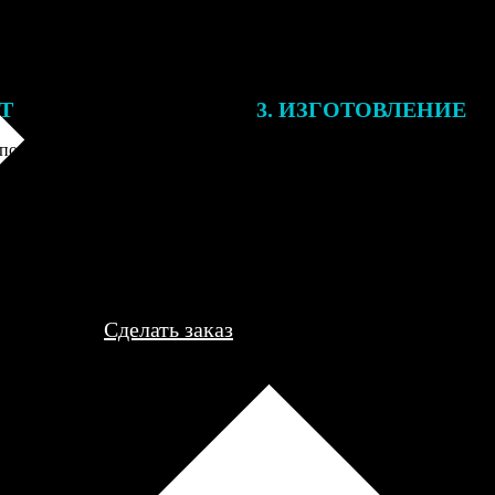
ЕТ
3. ИЗГОТОВЛЕНИЕ
подготовки заказа к печати
Оплатите заказ банковской кар
алисты могут связаться с Вами
оплаты получите подтверждение
му телефону или email для
описанием заказа. Когда отпра
я деталей.
вы получите письмо с трек-но
отслеживания.
Сделать заказ