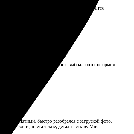
ыполнено качественно, цвет яркий, фото смотрится
цветами. Порядок действий прост: выбрал фото, оформил
итивно понятный, быстро разобрался с загрузкой фото.
высшем уровне, цвета яркие, детали четкие. Мне