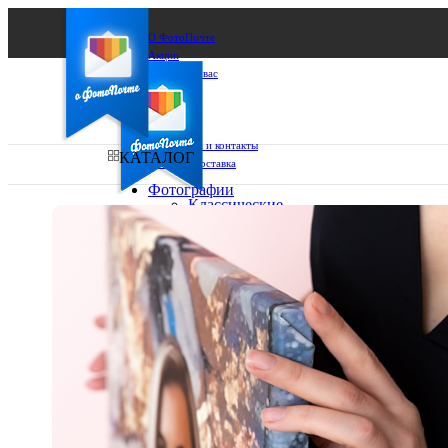
О ФотоПочте
Акции
Сделаем за вас
Бизнесу
FAQ
Франшиза
Поддержка и контакты
КАТАЛОГ
Оплата и доставка
Фотографии
Классические
фото
Ваш город:
10х10
10х15
Ваш регион доставки
13х18
15х15
Выберите из списка:
15х20
20х20
20х30
30х30
30х40
А4
Фото
в