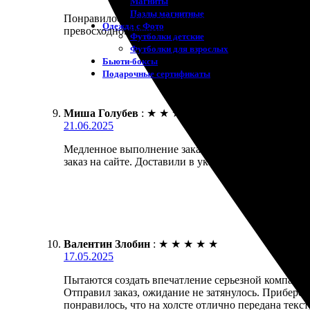
Магниты
Пазлы магнитные
Понравилось. Заказала печать фото на холсте. Удо
Одежда с Фото
превосходно. Рекомендую всем!
Футболки детские
Футболки для взрослых
Бьюти-боксы
Подарочные сертификаты
Миша Голубев
:
★
★
★
★
★
21.06.2025
Медленное выполнение заказа, но в целом результа
заказ на сайте. Доставили в указанный срок, что в
Валентин Злобин
:
★
★
★
★
★
17.05.2025
Пытаются создать впечатление серьезной компании.
Отправил заказ, ожидание не затянулось. Приберег
понравилось, что на холсте отлично передана текс