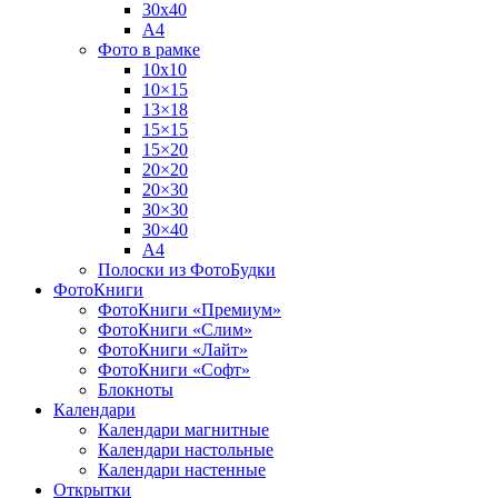
30х40
А4
Фото в рамке
10х10
10×15
13×18
15×15
15×20
20×20
20×30
30×30
30×40
A4
Полоски из ФотоБудки
ФотоКниги
ФотоКниги «Премиум»
ФотоКниги «Слим»
ФотоКниги «Лайт»
ФотоКниги «Софт»
Блокноты
Календари
Календари магнитные
Календари настольные
Календари настенные
Открытки