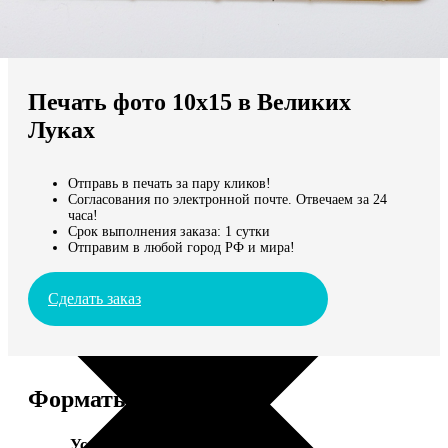
Не нашли Ваш город?
Мы доставляем по всему миру
Печать фото 10х15 в Великих
Продолжить без города
Луках
Отправь в печать за пару кликов!
Согласования по электронной почте. Отвечаем за 24
часа!
Срок выполнения заказа: 1 сутки
Отправим в любой город РФ и мира!
Сделать заказ
Форматы и цены
Услуга
Цена, руб.