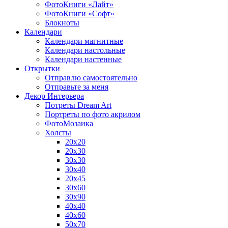
ФотоКниги «Лайт»
ФотоКниги «Софт»
Блокноты
Календари
Календари магнитные
Календари настольные
Календари настенные
Открытки
Отправлю самостоятельно
Отправьте за меня
Декор Интерьера
Потреты Dream Art
Портреты по фото акрилом
ФотоМозаика
Холсты
20х20
20х30
30х30
30х40
20х45
30х60
30х90
40х40
40х60
50х70