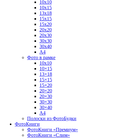
10х10
10х15
13х18
15х15
15х20
20х20
20х30
30х30
30х40
А4
Фото в рамке
10х10
10×15
13×18
15×15
15×20
20×20
20×30
30×30
30×40
A4
Полоски из ФотоБудки
ФотоКниги
ФотоКниги «Премиум»
ФотоКниги «Слим»