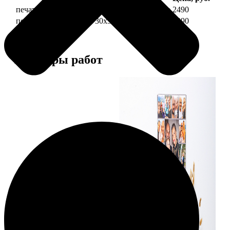
печать фото на холсте 30х30 на подрамнике
2490
печать фото на холсте 30х30 в раме
4990
Примеры работ