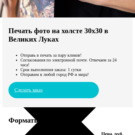
Не нашли Ваш город?
Мы доставляем по всему миру
Печать фото на холсте 30х30 в
Продолжить без города
Великих Луках
Отправь в печать за пару кликов!
Согласования по электронной почте. Отвечаем за 24
часа!
Срок выполнения заказа: 1 сутки
Отправим в любой город РФ и мира!
Сделать заказ
Форматы и цены
Услуга
Цена, руб.