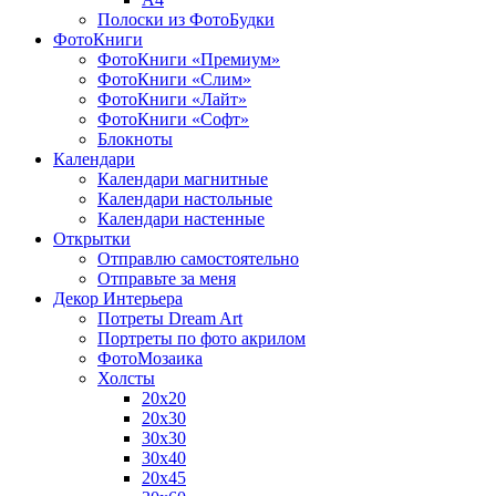
Полоски из ФотоБудки
ФотоКниги
ФотоКниги «Премиум»
ФотоКниги «Слим»
ФотоКниги «Лайт»
ФотоКниги «Софт»
Блокноты
Календари
Календари магнитные
Календари настольные
Календари настенные
Открытки
Отправлю самостоятельно
Отправьте за меня
Декор Интерьера
Потреты Dream Art
Портреты по фото акрилом
ФотоМозаика
Холсты
20х20
20х30
30х30
30х40
20х45