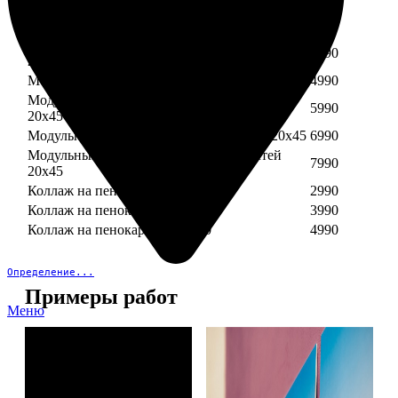
Модульный пенокартон из трех частей 30х40
3890
Модульный пенокартон из трех частей 20х45
2990
Модульный пенокартон из четырех частей
3990
20х45
Модульный пенокартон из пяти частей 20х45
4990
Модульный пенокартон из шести частей
5990
20х45
Модульный пенокартон из семи частей 20х45
6990
Модульный пенокартон из восьми частей
7990
20х45
Коллаж на пенокартоне 30х30
2990
Коллаж на пенокартоне 30х60
3990
Коллаж на пенокартоне 30х90
4990
Определение...
Примеры работ
Меню