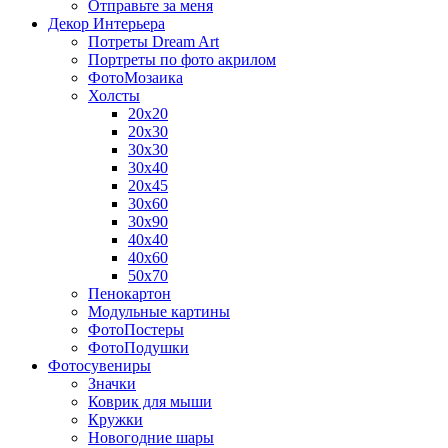
Отправьте за меня
Декор Интерьера
Потреты Dream Art
Портреты по фото акрилом
ФотоМозаика
Холсты
20х20
20х30
30х30
30х40
20х45
30х60
30х90
40х40
40х60
50х70
Пенокартон
Модульные картины
ФотоПостеры
ФотоПодушки
Фотоcувениры
Значки
Коврик для мыши
Кружки
Новогодние шары