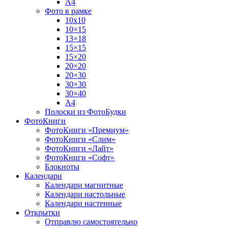
А4
Фото в рамке
10х10
10×15
13×18
15×15
15×20
20×20
20×30
30×30
30×40
A4
Полоски из ФотоБудки
ФотоКниги
ФотоКниги «Премиум»
ФотоКниги «Слим»
ФотоКниги «Лайт»
ФотоКниги «Софт»
Блокноты
Календари
Календари магнитные
Календари настольные
Календари настенные
Открытки
Отправлю самостоятельно