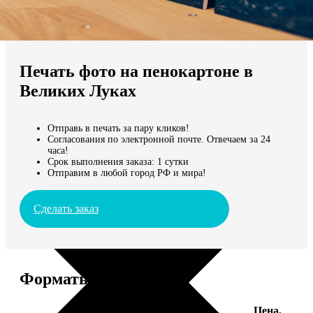
Не нашли Ваш город?
Мы доставляем по всему миру
Печать фото на пенокартоне в
Продолжить без города
Великих Луках
Отправь в печать за пару кликов!
Согласования по электронной почте. Отвечаем за 24
часа!
Срок выполнения заказа: 1 сутки
Отправим в любой город РФ и мира!
Сделать заказ
Форматы и цены
Цена,