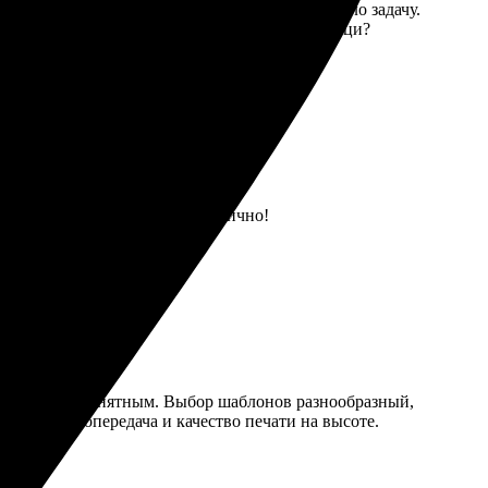
 разнообразие шаблонов, что сильно облегчило задачу.
я. В целом, оставил только положительные эмоци?
Получил в срок, напечатали отлично!
 интуитивно понятным. Выбор шаблонов разнообразный,
елым. Цветопередача и качество печати на высоте.