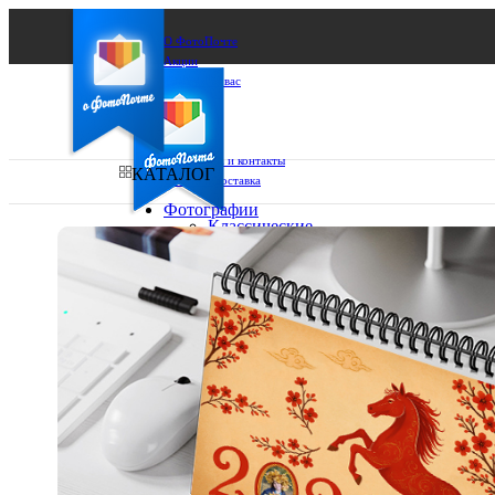
О ФотоПочте
Акции
Сделаем за вас
Бизнесу
FAQ
Франшиза
Поддержка и контакты
КАТАЛОГ
Оплата и доставка
Фотографии
Классические
фото
Ваш город:
10х10
10х15
Ваш регион доставки
13х18
15х15
Выберите из списка:
15х20
20х20
20х30
30х30
30х40
А4
Фото
в