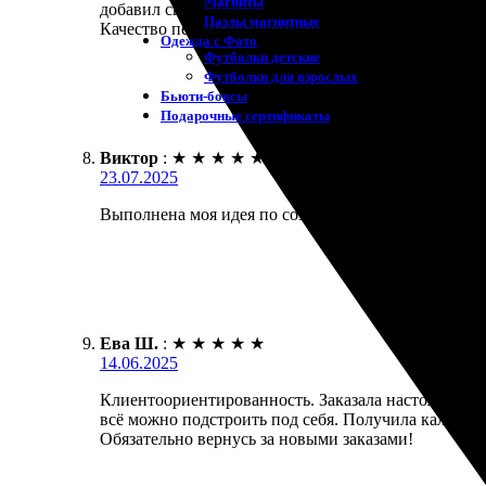
Магниты
добавил свои фотографии – есть возможность реда
Пазлы магнитные
Качество печати на высоте, все цвета яркие и нас
Одежда с Фото
Футболки детские
Футболки для взрослых
Бьюти-боксы
Подарочные сертификаты
Виктор
:
★
★
★
★
★
23.07.2025
Выполнена моя идея по созданию календарей. Удобны
Ева Ш.
:
★
★
★
★
★
14.06.2025
Клиентоориентированность. Заказала настольные 
всё можно подстроить под себя. Получила календар
Обязательно вернусь за новыми заказами!