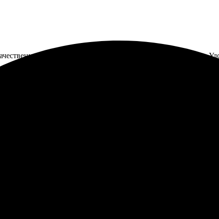
ачественные календари получились, цветопередача отличная. Удо
 заказа лёгкий и удобный. Работники отзывчивые и оперативные
екомендую!