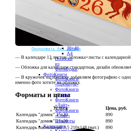
рамке
10х10
10×15
13×18
15×15
15×20
20×20
20×30
Не нашли Ваш город?
Мы доставляем по всему миру
30×30
30×40
Продолжить без города
A4
— В календаре 13 листов: обложка+листы с календарной 
Полоски
из
— Обложка для календаря стандартная, дизайн обновляе
ФотоБудки
ФотоКниги
— В кружочек на обложку добавляем фотографию с одной
ФотоКниги
именно фото хотите на обложку.
«Премиум»
ФотоКниги
Форматы и цены
«Слим»
ФотоКниги
«Лайт»
Услуга
Цена, руб.
ФотоКниги
Календарь "домик" 15х20
890
«Софт»
Календарь "домик" 15х20
890
Блокноты
Календари
Календарь настольный А5 210х148 (мат.)
890
Календари