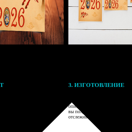
ЕТ
3. ИЗГОТОВЛЕНИЕ
подготовки заказа к печати
Оплатите заказ банковской кар
алисты могут связаться с Вами
оплаты получите подтверждение
му телефону или email для
описанием заказа. Когда отпра
я деталей.
вы получите письмо с трек-но
отслеживания.