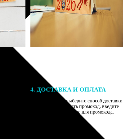
4. ДОСТАВКА И ОПЛАТА
той. После
Введите адрес и выберите способ доставки
 на email с
заказа. Если у вас есть промокод, введите
вим заказ
его в специальное поле для промокода.
мером для