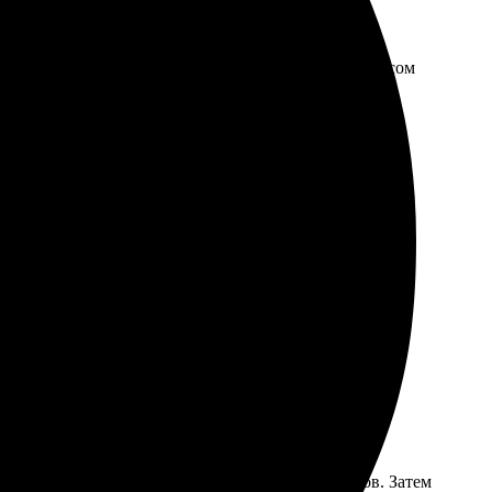
шних вопросов. Выбор дизайна впечатлил, много
ётко, цвета яркие. Доставка пришла вовремя. Сервисом
ликов. Качество печати отличное, цвета яркие и
 утро начинаю с улыбки, глядя на любимые моменты!
ным. Сначала выбрал формат и количество листов. Затем