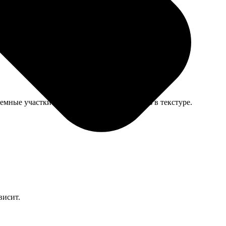
емные участки на фото немного потерялись в текстуре.
висит.