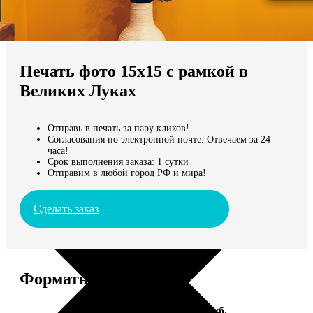
Не нашли Ваш город?
Мы доставляем по всему миру
Печать фото 15х15 с рамкой в
Продолжить без города
Великих Луках
Отправь в печать за пару кликов!
Согласования по электронной почте. Отвечаем за 24
часа!
Срок выполнения заказа: 1 сутки
Отправим в любой город РФ и мира!
Сделать заказ
Форматы и цены
Услуга
Цена, руб.