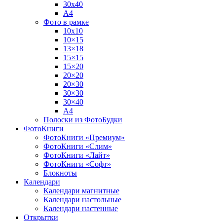
30х40
А4
Фото в рамке
10х10
10×15
13×18
15×15
15×20
20×20
20×30
30×30
30×40
A4
Полоски из ФотоБудки
ФотоКниги
ФотоКниги «Премиум»
ФотоКниги «Слим»
ФотоКниги «Лайт»
ФотоКниги «Софт»
Блокноты
Календари
Календари магнитные
Календари настольные
Календари настенные
Открытки