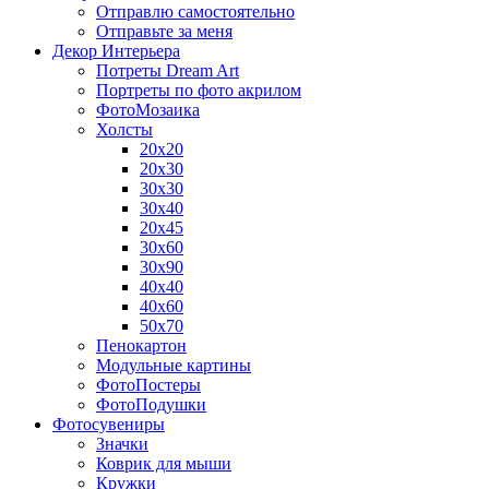
Отправлю самостоятельно
Отправьте за меня
Декор Интерьера
Потреты Dream Art
Портреты по фото акрилом
ФотоМозаика
Холсты
20х20
20х30
30х30
30х40
20х45
30х60
30х90
40х40
40х60
50х70
Пенокартон
Модульные картины
ФотоПостеры
ФотоПодушки
Фотоcувениры
Значки
Коврик для мыши
Кружки