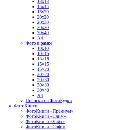
13х18
15х15
15х20
20х20
20х30
30х30
30х40
А4
Фото в рамке
10х10
10×15
13×18
15×15
15×20
20×20
20×30
30×30
30×40
A4
Полоски из ФотоБудки
ФотоКниги
ФотоКниги «Премиум»
ФотоКниги «Слим»
ФотоКниги «Лайт»
ФотоКниги «Софт»