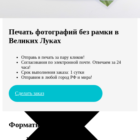
Не нашли Ваш город?
Мы доставляем по всему миру
Печать фотографий без рамки в
Продолжить без города
Великих Луках
Отправь в печать за пару кликов!
Согласования по электронной почте. Отвечаем за 24
часа!
Срок выполнения заказа: 1 сутки
Отправим в любой город РФ и мира!
Сделать заказ
Форматы и цены
Услуга
Цена, руб.