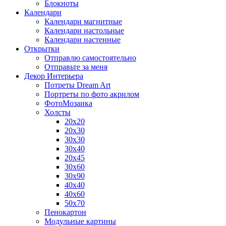
Блокноты
Календари
Календари магнитные
Календари настольные
Календари настенные
Открытки
Отправлю самостоятельно
Отправьте за меня
Декор Интерьера
Потреты Dream Art
Портреты по фото акрилом
ФотоМозаика
Холсты
20х20
20х30
30х30
30х40
20х45
30х60
30х90
40х40
40х60
50х70
Пенокартон
Модульные картины