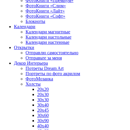
ФотоКниги «Премиум»
ФотоКниги «Слим»
ФотоКниги «Лайт»
ФотоКниги «Софт»
Блокноты
Календари
Календари магнитные
Календари настольные
Календари настенные
Открытки
Отправлю самостоятельно
Отправьте за меня
Декор Интерьера
Потреты Dream Art
Портреты по фото акрилом
ФотоМозаика
Холсты
20х20
20х30
30х30
30х40
20х45
30х60
30х90
40х40