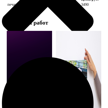
печать фото на холсте 30х60 на подрамнике
3490
Примеры работ