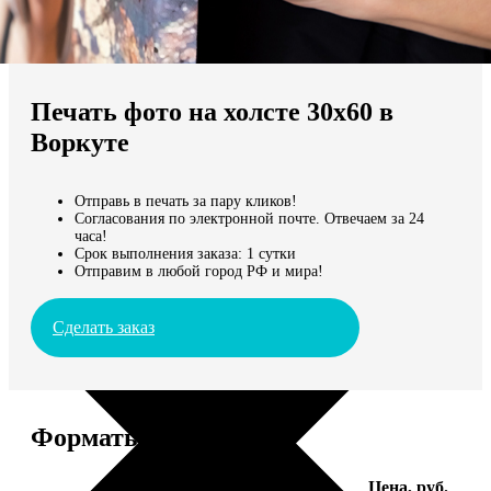
Не нашли Ваш город?
Мы доставляем по всему миру
Печать фото на холсте 30х60 в
Продолжить без города
Воркуте
Отправь в печать за пару кликов!
Согласования по электронной почте. Отвечаем за 24
часа!
Срок выполнения заказа: 1 сутки
Отправим в любой город РФ и мира!
Сделать заказ
Форматы и цены
Услуга
Цена, руб.