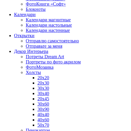
ФотоКниги «Софт»
Блокноты
Календари
Календари магнитные
Календари настольные
Календари настенные
Открытки
Отправлю самостоятельно
Отправьте за меня
Декор Интерьера
Потреты Dream Art
Портреты по фото акрилом
ФотоМозаика
Холсты
20х20
20х30
30х30
30х40
20х45
30х60
30х90
40х40
40х60
50х70
Пенокартон