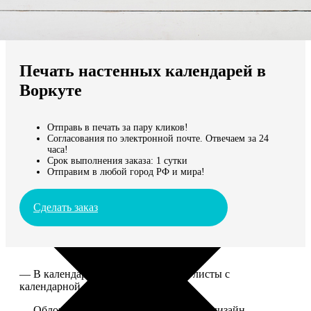
Не нашли Ваш город?
Мы доставляем по всему миру
Печать настенных календарей в
Продолжить без города
Воркуте
Отправь в печать за пару кликов!
Согласования по электронной почте. Отвечаем за 24
часа!
Срок выполнения заказа: 1 сутки
Отправим в любой город РФ и мира!
Сделать заказ
— В календаре 13 листов: обложка+листы с
календарной сеткой.
— Обложка для календаря стандартная, дизайн