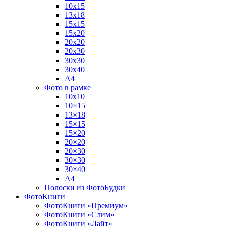
10х15
13х18
15х15
15х20
20х20
20х30
30х30
30х40
А4
Фото в рамке
10х10
10×15
13×18
15×15
15×20
20×20
20×30
30×30
30×40
A4
Полоски из ФотоБудки
ФотоКниги
ФотоКниги «Премиум»
ФотоКниги «Слим»
ФотоКниги «Лайт»