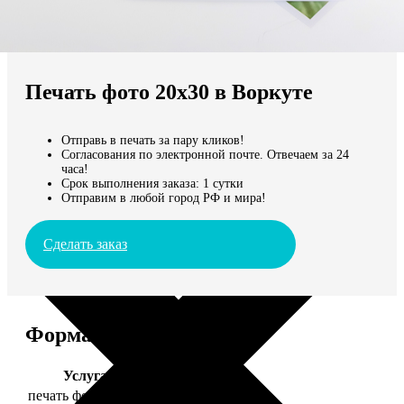
Не нашли Ваш город?
Мы доставляем по всему миру
Печать фото 20х30 в Воркуте
Продолжить без города
Отправь в печать за пару кликов!
Согласования по электронной почте. Отвечаем за 24
часа!
Срок выполнения заказа: 1 сутки
Отправим в любой город РФ и мира!
Сделать заказ
Форматы и цены
Услуга
Цена, руб.
печать фото 20х30
129