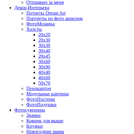
Отправьте за меня
Декор Интерьера
Потреты Dream Art
Портреты по фото акрилом
ФотоМозаика
Холсты
20х20
20х30
30х30
30х40
20х45
30х60
30х90
40х40
40х60
50х70
Пенокартон
Модульные картины
ФотоПостеры
ФотоПодушки
Фотоcувениры
Значки
Коврик для мыши
Кружки
Новогодние шары