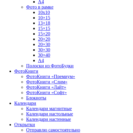
А4
Фото в рамке
10х10
10×15
13×18
15×15
15×20
20×20
20×30
30×30
30×40
A4
Полоски из ФотоБудки
ФотоКниги
ФотоКниги «Премиум»
ФотоКниги «Слим»
ФотоКниги «Лайт»
ФотоКниги «Софт»
Блокноты
Календари
Календари магнитные
Календари настольные
Календари настенные
Открытки
Отправлю самостоятельно