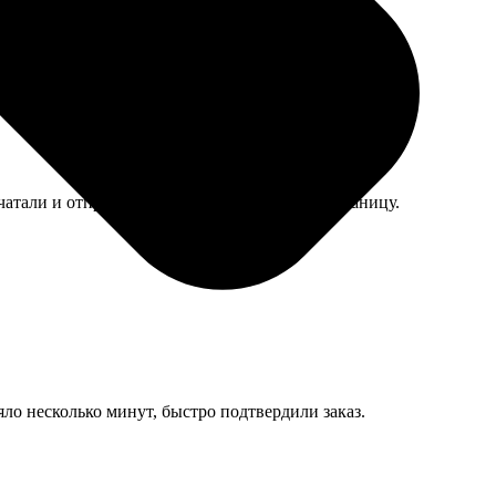
ой, ждут, когда я, наконец, куплю для них альбом.
чатали и отправили заново, извинились за путаницу.
яло несколько минут, быстро подтвердили заказ.