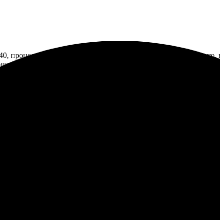
, процесс простой и понятный. Зашла на сайт, загрузила фото, 
ничего не помялось. Еще закажу, уже планирую что-то на холсте!
кой и четкой. Заказ оформила на сайте, все просто и понятно. Д
 довольна результатом, рекомендую!