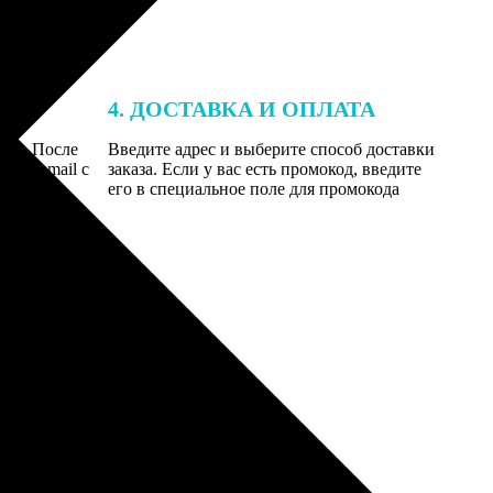
4. ДОСТАВКА И ОПЛАТА
той. После
Введите адрес и выберите способ доставки
 на email с
заказа. Если у вас есть промокод, введите
вим заказ
его в специальное поле для промокода
мером для