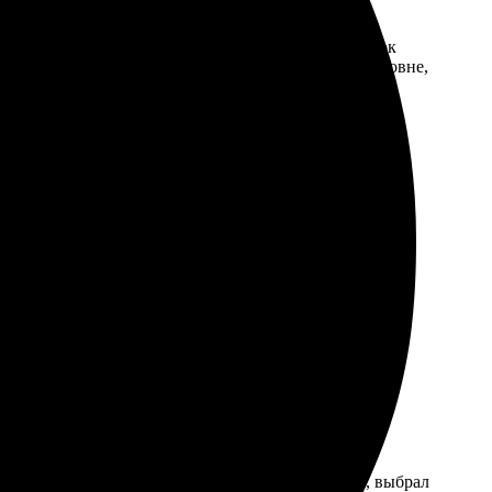
аз оформила легко через сайт. Очень порадовал срок
о ищет хороший результат. Поддержка на высшем уровне,
яркие и насыщенные. Сайт удобен, выбрал формат,
ственные сувениры!
оказался простым и понятным. Загрузил картинку, выбрал