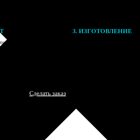
ЕТ
3. ИЗГОТОВЛЕНИЕ
подготовки заказа к печати
Оплатите заказ банковской кар
алисты могут связаться с Вами
оплаты получите подтверждение
му телефону или email для
описанием заказа. Когда отпра
я деталей.
вы получите письмо с трек-но
отслеживания.
Сделать заказ