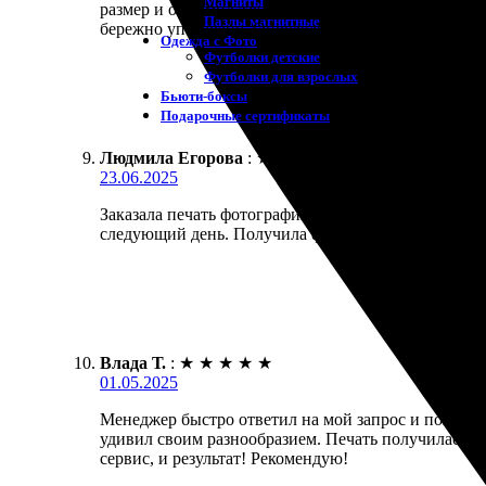
Магниты
размер и оформил заказ. Через несколько дней пр
Пазлы магнитные
бережно упаковано. Определенно рекомендую.
Одежда с Фото
Футболки детские
Футболки для взрослых
Бьюти-боксы
Подарочные сертификаты
Людмила Егорова
:
★
★
★
★
★
23.06.2025
Заказала печать фотографии 30х40. Процесс был п
следующий день. Получила фотографию в срок, каче
Влада Т.
:
★
★
★
★
★
01.05.2025
Менеджер быстро ответил на мой запрос и помог с
удивил своим разнообразием. Печать получилась яр
сервис, и результат! Рекомендую!