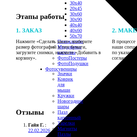
30х40
20х45
30х60
Этапы работы
30х90
40х40
1. ЗАКАЗ
2. МАК
40х60
50х70
Нажмите «Сделать заказ», выберите
В процессе 
Пенокартон
размер фотографий и тип бумаги,
наши специ
Модульные
загрузите снимки, нажмите «Добавить в
по указанно
картины
корзину».
согласовани
ФотоПостеры
ФотоПодушки
Фотоcувениры
Значки
Коврик
для
мыши
Кружки
Новогодние
шары
Отзывы
Пазл
картонный
Тарелки
Гайя Г.
:
Магниты
22.02.2026
Пазлы