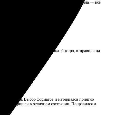
ал и насыщенные цвета. Упаковка тоже впечатлила — всё
нужный формат. Обработали заказ быстро, отправили на
ьно воспользуюсь снова!
ым и удобным. Выбор форматов и материалов приятно
жек, фото пришли в отличном состоянии. Понравился и