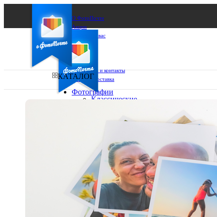
О ФотоПочте
Акции
Сделаем за вас
Бизнесу
FAQ
Франшиза
Поддержка и контакты
КАТАЛОГ
Оплата и доставка
Фотографии
Классические
фото
Ваш город:
10х10
10х15
Ваш регион доставки
13х18
15х15
Выберите из списка:
15х20
20х20
20х30
30х30
30х40
А4
Фото
в