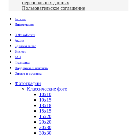
персональных данных
Пользовательское соглашение
Каталог
Информация
О ФотоПочте
Акции
Сделаем за вас
Бизнесу
FAQ
Франшиза
Поддержка и контакты
Оплата и доставка
Фотографии
Классические фото
10х10
10х15
13х18
15х15
15х20
20х20
20х30
30х30