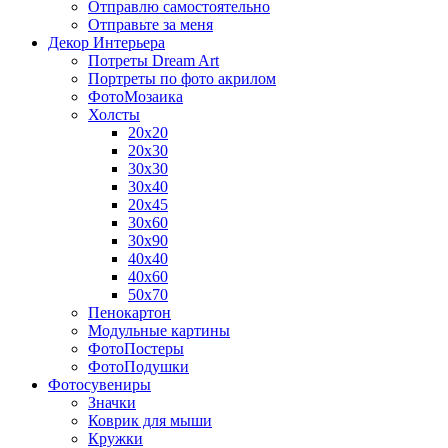
Отправлю самостоятельно
Отправьте за меня
Декор Интерьера
Потреты Dream Art
Портреты по фото акрилом
ФотоМозаика
Холсты
20х20
20х30
30х30
30х40
20х45
30х60
30х90
40х40
40х60
50х70
Пенокартон
Модульные картины
ФотоПостеры
ФотоПодушки
Фотоcувениры
Значки
Коврик для мыши
Кружки