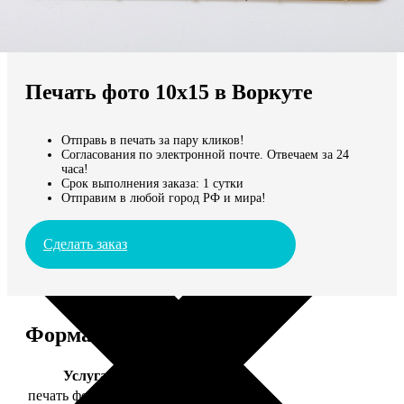
Не нашли Ваш город?
Мы доставляем по всему миру
Печать фото 10х15 в Воркуте
Продолжить без города
Отправь в печать за пару кликов!
Согласования по электронной почте. Отвечаем за 24
часа!
Срок выполнения заказа: 1 сутки
Отправим в любой город РФ и мира!
Сделать заказ
Форматы и цены
Услуга
Цена, руб.
печать фото 10х15
24