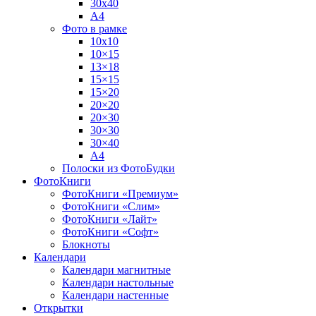
30х40
А4
Фото в рамке
10х10
10×15
13×18
15×15
15×20
20×20
20×30
30×30
30×40
A4
Полоски из ФотоБудки
ФотоКниги
ФотоКниги «Премиум»
ФотоКниги «Слим»
ФотоКниги «Лайт»
ФотоКниги «Софт»
Блокноты
Календари
Календари магнитные
Календари настольные
Календари настенные
Открытки