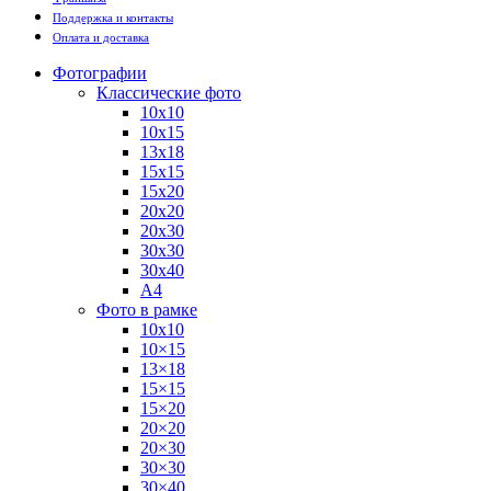
Поддержка и контакты
Оплата и доставка
Фотографии
Классические фото
10х10
10х15
13х18
15х15
15х20
20х20
20х30
30х30
30х40
А4
Фото в рамке
10х10
10×15
13×18
15×15
15×20
20×20
20×30
30×30
30×40