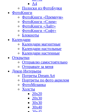
A4
Полоски из ФотоБудки
ФотоКниги
ФотоКниги «Премиум»
ФотоКниги «Слим»
ФотоКниги «Лайт»
ФотоКниги «Софт»
Блокноты
Календари
Календари магнитные
Календари настольные
Календари настенные
Открытки
Отправлю самостоятельно
Отправьте за меня
Декор Интерьера
Потреты Dream Art
Портреты по фото акрилом
ФотоМозаика
Холсты
20х20
20х30
30х30
30х40
20х45