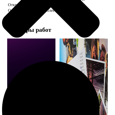
Открытка А5 "отправим за Вас"
150
Открытка А5 6 шт и более
от 890
Примеры работ