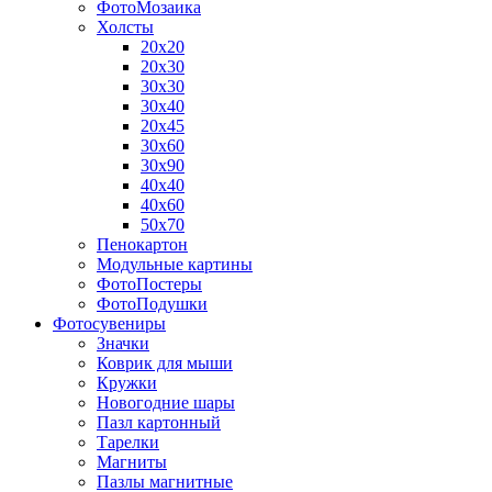
ФотоМозаика
Холсты
20х20
20х30
30х30
30х40
20х45
30х60
30х90
40х40
40х60
50х70
Пенокартон
Модульные картины
ФотоПостеры
ФотоПодушки
Фотоcувениры
Значки
Коврик для мыши
Кружки
Новогодние шары
Пазл картонный
Тарелки
Магниты
Пазлы магнитные