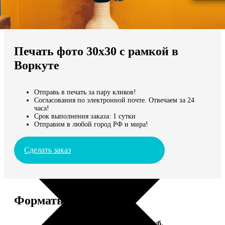
Не нашли Ваш город?
Мы доставляем по всему миру
Печать фото 30х30 с рамкой в
Продолжить без города
Воркуте
Отправь в печать за пару кликов!
Согласования по электронной почте. Отвечаем за 24
часа!
Срок выполнения заказа: 1 сутки
Отправим в любой город РФ и мира!
Сделать заказ
Форматы и цены
Услуга
Цена, руб.