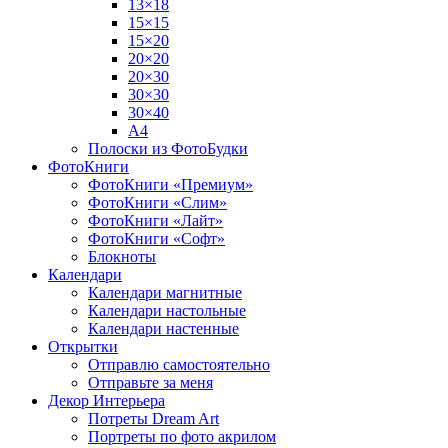
13×18
15×15
15×20
20×20
20×30
30×30
30×40
A4
Полоски из ФотоБудки
ФотоКниги
ФотоКниги «Премиум»
ФотоКниги «Слим»
ФотоКниги «Лайт»
ФотоКниги «Софт»
Блокноты
Календари
Календари магнитные
Календари настольные
Календари настенные
Открытки
Отправлю самостоятельно
Отправьте за меня
Декор Интерьера
Потреты Dream Art
Портреты по фото акрилом