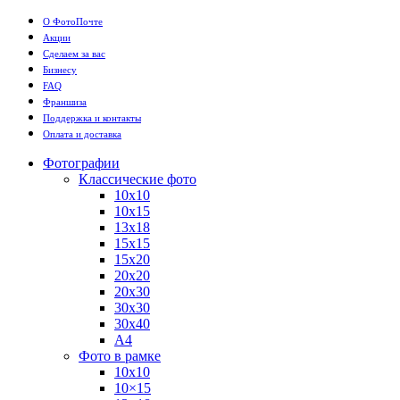
О ФотоПочте
Акции
Сделаем за вас
Бизнесу
FAQ
Франшиза
Поддержка и контакты
Оплата и доставка
Фотографии
Классические фото
10х10
10х15
13х18
15х15
15х20
20х20
20х30
30х30
30х40
А4
Фото в рамке
10х10
10×15