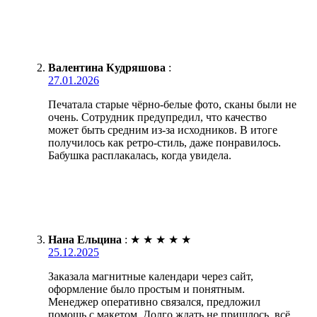
Валентина Кудряшова
:
27.01.2026
Печатала старые чёрно-белые фото, сканы были не
очень. Сотрудник предупредил, что качество
может быть средним из-за исходников. В итоге
получилось как ретро-стиль, даже понравилось.
Бабушка расплакалась, когда увидела.
Нана Ельцина
:
★
★
★
★
★
25.12.2025
Заказала магнитные календари через сайт,
оформление было простым и понятным.
Менеджер оперативно связался, предложил
помощь с макетом. Долго ждать не пришлось, всё