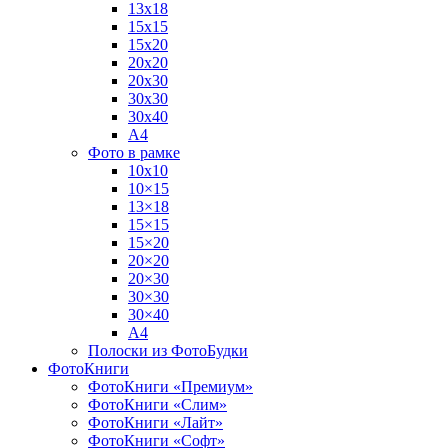
13х18
15х15
15х20
20х20
20х30
30х30
30х40
А4
Фото в рамке
10х10
10×15
13×18
15×15
15×20
20×20
20×30
30×30
30×40
A4
Полоски из ФотоБудки
ФотоКниги
ФотоКниги «Премиум»
ФотоКниги «Слим»
ФотоКниги «Лайт»
ФотоКниги «Софт»