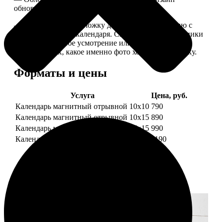
обновляем каждый год.
— В кружочек на обложку добавляем фотографию с
одной из страниц календаря. Снимок наши сотрудники
выбирают на свое усмотрение или пишите в
комментариях, какое именно фото хотите на обложку.
Форматы и цены
Услуга
Цена, руб.
Календарь магнитный отрывной 10x10
790
Календарь магнитный отрывной 10x15
890
Календарь магнитный отрывной 15x15
990
Календарь магнитный отрывной 15x20
1190
Примеры работ