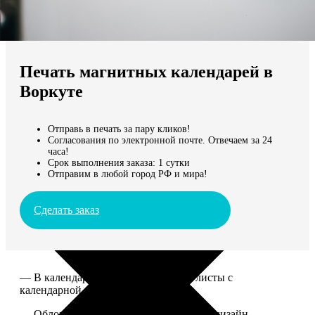
Не нашли Ваш город?
Мы доставляем по всему миру
Печать магнитных календарей в
Продолжить без города
Воркуте
Отправь в печать за пару кликов!
Согласования по электронной почте. Отвечаем за 24
часа!
Срок выполнения заказа: 1 сутки
Отправим в любой город РФ и мира!
Сделать заказ
— В календаре 13 листов: обложка+листы с
календарной сеткой.
— Обложка для календаря стандартная, дизайн