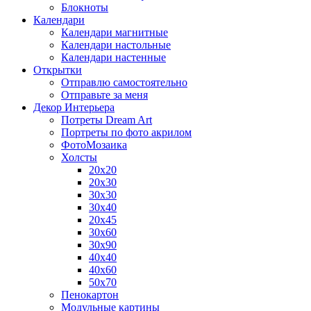
Блокноты
Календари
Календари магнитные
Календари настольные
Календари настенные
Открытки
Отправлю самостоятельно
Отправьте за меня
Декор Интерьера
Потреты Dream Art
Портреты по фото акрилом
ФотоМозаика
Холсты
20х20
20х30
30х30
30х40
20х45
30х60
30х90
40х40
40х60
50х70
Пенокартон
Модульные картины