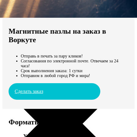
Не нашли Ваш город?
Мы доставляем по всему миру
Магнитные пазлы на заказ в
Продолжить без города
Воркуте
Отправь в печать за пару кликов!
Согласования по электронной почте. Отвечаем за 24
часа!
Срок выполнения заказа: 1 сутки
Отправим в любой город РФ и мира!
Сделать заказ
Форматы и цены
Услуга
Цена, руб.