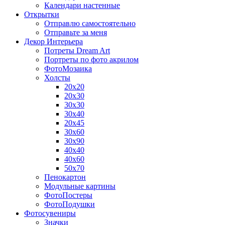
Календари настенные
Открытки
Отправлю самостоятельно
Отправьте за меня
Декор Интерьера
Потреты Dream Art
Портреты по фото акрилом
ФотоМозаика
Холсты
20х20
20х30
30х30
30х40
20х45
30х60
30х90
40х40
40х60
50х70
Пенокартон
Модульные картины
ФотоПостеры
ФотоПодушки
Фотоcувениры
Значки