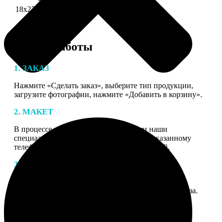
18х27 см 126 частей
990
Этапы работы
1. ЗАКАЗ
Нажмите «Сделать заказ», выберите тип продукции,
загрузите фотографии, нажмите «Добавить в корзину».
2. МАКЕТ
В процессе подготовки заказа к печати наши
специалисты могут связаться с Вами по указанному
телефону или email для согласования деталей.
3. ИЗГОТОВЛЕНИЕ
Оплатите заказ банковской картой. После оплаты
получите подтверждение на email с описанием заказа.
Когда отправим заказ вы получите письмо с трек-
номером для отслеживания.