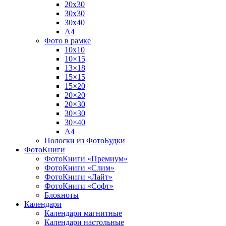
20х30
30х30
30х40
А4
Фото в рамке
10х10
10×15
13×18
15×15
15×20
20×20
20×30
30×30
30×40
A4
Полоски из ФотоБудки
ФотоКниги
ФотоКниги «Премиум»
ФотоКниги «Слим»
ФотоКниги «Лайт»
ФотоКниги «Софт»
Блокноты
Календари
Календари магнитные
Календари настольные