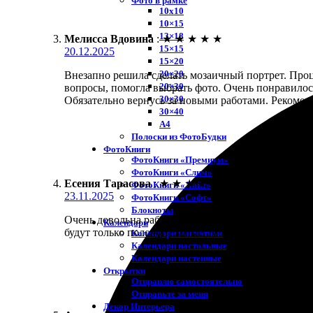
Фото в рамке
10х10
10×15
13×18
Мелисса Вдовина
:
★
★
★
★
★
15×15
20.12.2025
15×20
20×20
Внезапно решила сделать мозаичный портрет. Проце
20×30
вопросы, помогла выбрать фото. Очень понравилос
30×30
Обязательно вернусь за новыми работами. Рекомен
30×40
A4
Полоски из ФотоБудки
ФотоКниги
ФотоКниги «Премиум»
ФотоКниги «Слим»
Есения Тарасова
:
★
★
★
★
★
ФотоКниги «Лайт»
23.11.2025
ФотоКниги «Софт»
Блокноты
Очень довольна работой! Заказала мозаику - быстр
Календари
будут только положительные эмоции!
Календари магнитные
Календари настольные
Календари настенные
Открытки
Отправлю самостоятельно
Отправьте за меня
Декор Интерьера