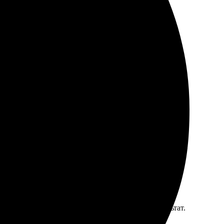
 мозаичный коллаж очень аккуратно выполненным.
ндую всем, кто ценит качественные фото-сувениры.
легко. Через пару дней получила отличный результат.
очет яркие воспоминания!