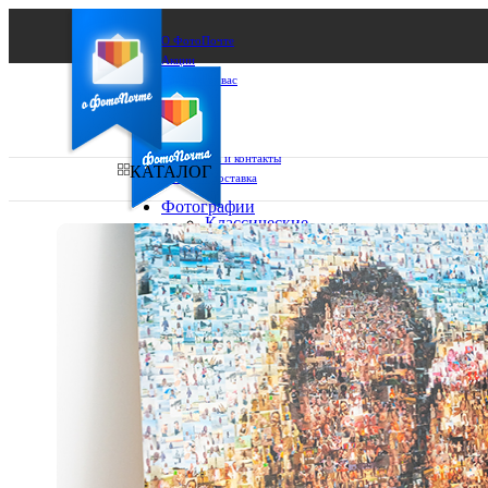
О ФотоПочте
Акции
Сделаем за вас
Бизнесу
FAQ
Франшиза
Поддержка и контакты
КАТАЛОГ
Оплата и доставка
Фотографии
Классические
фото
Ваш город:
10х10
10х15
Ваш регион доставки
13х18
15х15
Выберите из списка:
15х20
20х20
20х30
30х30
30х40
А4
Фото
в