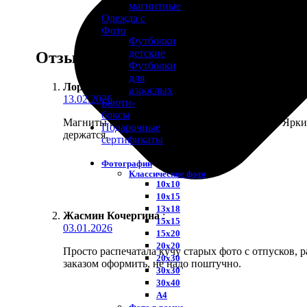
магнитные
Одежда с
Фото
Футболки
детские
Отзывы
Футболки
для
Лора Муромцева
:
взрослых
13.02.2026
Бьюти-
боксы
Магниты на холодильник из отпускных фото. Яркие
Подарочные
держатся.
сертификаты
Фотографии
Классические фото
10х10
10х15
13х18
Жасмин Кочергина
:
15х15
03.01.2026
15х20
20х20
Просто распечатала кучу старых фото с отпусков, р
20х30
заказом оформить, не надо поштучно.
30х30
30х40
А4