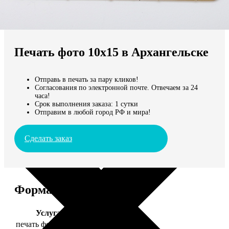
Не нашли Ваш город?
Мы доставляем по всему миру
Печать фото 10х15 в Архангельске
Продолжить без города
Отправь в печать за пару кликов!
Согласования по электронной почте. Отвечаем за 24
часа!
Срок выполнения заказа: 1 сутки
Отправим в любой город РФ и мира!
Сделать заказ
Форматы и цены
Услуга
Цена, руб.
печать фото 10х15
24