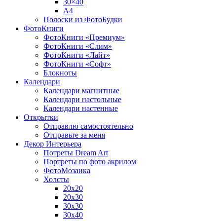
30×40
A4
Полоски из ФотоБудки
ФотоКниги
ФотоКниги «Премиум»
ФотоКниги «Слим»
ФотоКниги «Лайт»
ФотоКниги «Софт»
Блокноты
Календари
Календари магнитные
Календари настольные
Календари настенные
Открытки
Отправлю самостоятельно
Отправьте за меня
Декор Интерьера
Потреты Dream Art
Портреты по фото акрилом
ФотоМозаика
Холсты
20х20
20х30
30х30
30х40