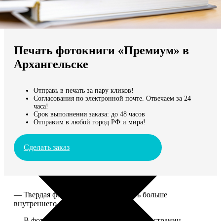
Не нашли Ваш город?
Мы доставляем по всему миру
Печать фотокниги «Премиум» в
Продолжить без города
Архангельске
Отправь в печать за пару кликов!
Согласования по электронной почте. Отвечаем за 24
часа!
Срок выполнения заказа: до 48 часов
Отправим в любой город РФ и мира!
Сделать заказ
— Твердая фотообложка, размер чуть больше
внутреннего блока.
— В фотокниге может быть от 20 до 100 страниц.