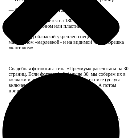
— Страницы плотные, толщина 1 мм.
— Книга раскрывается на 180 градусов, развороты
укреплены картоном или пластиком.
— Блок под обложкой укреплен специальным
материалом «марлевкой» и на видимой части корешка
«капталом».
Свадебная фотокнига типа «Премиум» рассчитана на 30
страниц. Если фотографий больше 30, мы соберем их в
коллажи и аккуратно разместим в фотокниге (услуга
включена, стоимость останется прежней). А потом
пришлем вам на согласование развороты.
Форматы и цены
Услуга
Цена, руб.
ФотоКнига "Премиум" 10x10
от 2490
ФотоКнига "Премиум" 10x15
от 2890