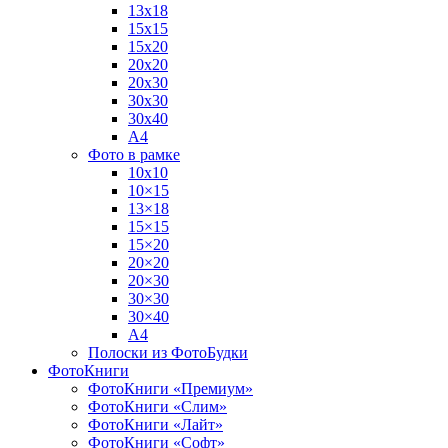
13х18
15х15
15х20
20х20
20х30
30х30
30х40
А4
Фото в рамке
10х10
10×15
13×18
15×15
15×20
20×20
20×30
30×30
30×40
A4
Полоски из ФотоБудки
ФотоКниги
ФотоКниги «Премиум»
ФотоКниги «Слим»
ФотоКниги «Лайт»
ФотоКниги «Софт»