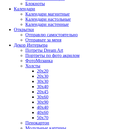
Блокноты
Календари
Календари магнитные
Календари настольные
Календари настенные
Открытки
Отправлю самостоятельно
Отправьте за меня
Декор Интерьера
Потреты Dream Art
Портреты по фото акрилом
ФотоМозаика
Холсты
20х20
20х30
30х30
30х40
20х45
30х60
30х90
40х40
40х60
50х70
Пенокартон
Модульные картины