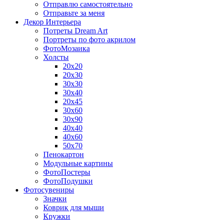
Отправлю самостоятельно
Отправьте за меня
Декор Интерьера
Потреты Dream Art
Портреты по фото акрилом
ФотоМозаика
Холсты
20х20
20х30
30х30
30х40
20х45
30х60
30х90
40х40
40х60
50х70
Пенокартон
Модульные картины
ФотоПостеры
ФотоПодушки
Фотоcувениры
Значки
Коврик для мыши
Кружки