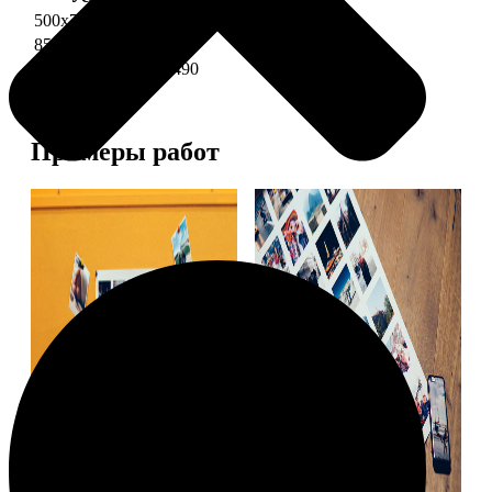
500х700 глянец
2490
850х600 глянец
3490
1200х850 глянец
5490
Примеры работ