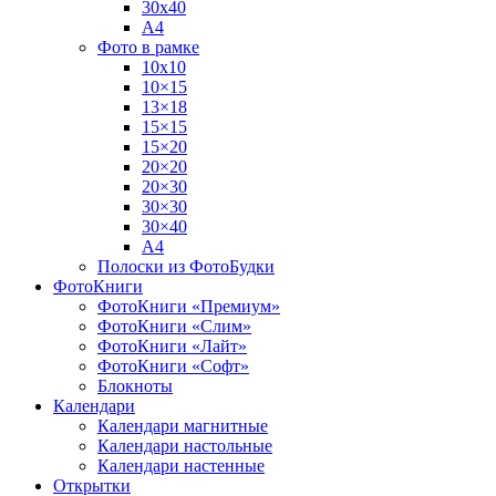
30х40
А4
Фото в рамке
10х10
10×15
13×18
15×15
15×20
20×20
20×30
30×30
30×40
A4
Полоски из ФотоБудки
ФотоКниги
ФотоКниги «Премиум»
ФотоКниги «Слим»
ФотоКниги «Лайт»
ФотоКниги «Софт»
Блокноты
Календари
Календари магнитные
Календари настольные
Календари настенные
Открытки