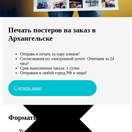
Не нашли Ваш город?
Мы доставляем по всему миру
Печать постеров на заказ в
Продолжить без города
Архангельске
Отправь в печать за пару кликов!
Согласования по электронной почте. Отвечаем за 24
часа!
Срок выполнения заказа: 1 сутки
Отправим в любой город РФ и мира!
Сделать заказ
Форматы и цены
Услуга
Цена, руб.