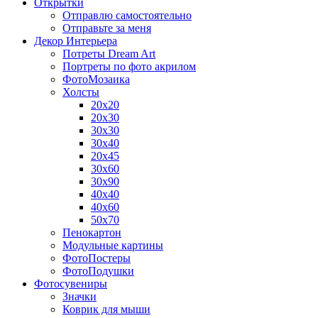
Открытки
Отправлю самостоятельно
Отправьте за меня
Декор Интерьера
Потреты Dream Art
Портреты по фото акрилом
ФотоМозаика
Холсты
20х20
20х30
30х30
30х40
20х45
30х60
30х90
40х40
40х60
50х70
Пенокартон
Модульные картины
ФотоПостеры
ФотоПодушки
Фотоcувениры
Значки
Коврик для мыши