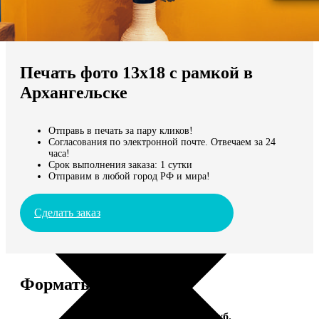
Не нашли Ваш город?
Мы доставляем по всему миру
Печать фото 13х18 с рамкой в
Продолжить без города
Архангельске
Отправь в печать за пару кликов!
Согласования по электронной почте. Отвечаем за 24
часа!
Срок выполнения заказа: 1 сутки
Отправим в любой город РФ и мира!
Сделать заказ
Форматы и цены
Услуга
Цена, руб.