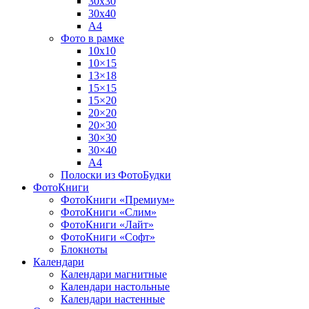
30х30
30х40
А4
Фото в рамке
10х10
10×15
13×18
15×15
15×20
20×20
20×30
30×30
30×40
A4
Полоски из ФотоБудки
ФотоКниги
ФотоКниги «Премиум»
ФотоКниги «Слим»
ФотоКниги «Лайт»
ФотоКниги «Софт»
Блокноты
Календари
Календари магнитные
Календари настольные
Календари настенные