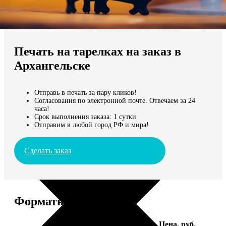
Не нашли Ваш город?
Мы доставляем по всему миру
Печать на тарелках на заказ в
Продолжить без города
Архангельске
Отправь в печать за пару кликов!
Согласования по электронной почте. Отвечаем за 24
часа!
Срок выполнения заказа: 1 сутки
Отправим в любой город РФ и мира!
Сделать заказ
Форматы и цены
Услуга
Цена, руб.