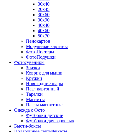
30х40
20х45
30х60
30х90
40х40
40х60
50х70
Пенокартон
Модульные картины
ФотоПостеры
ФотоПодушки
Фотоcувениры
Значки
Коврик для мыши
Кружки
Новогодние шары
Пазл картонный
Тарелки
Магниты
Пазлы магнитные
Одежда с Фото
Футболки детские
Футболки для взрослых
Бьюти-боксы
Подарочные сертификаты