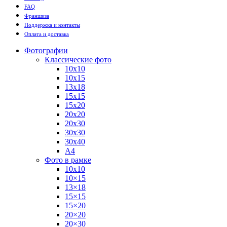
FAQ
Франшиза
Поддержка и контакты
Оплата и доставка
Фотографии
Классические фото
10х10
10х15
13х18
15х15
15х20
20х20
20х30
30х30
30х40
А4
Фото в рамке
10х10
10×15
13×18
15×15
15×20
20×20
20×30