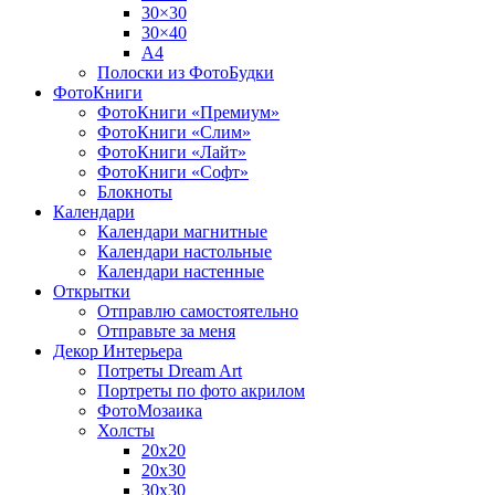
30×30
30×40
A4
Полоски из ФотоБудки
ФотоКниги
ФотоКниги «Премиум»
ФотоКниги «Слим»
ФотоКниги «Лайт»
ФотоКниги «Софт»
Блокноты
Календари
Календари магнитные
Календари настольные
Календари настенные
Открытки
Отправлю самостоятельно
Отправьте за меня
Декор Интерьера
Потреты Dream Art
Портреты по фото акрилом
ФотоМозаика
Холсты
20х20
20х30
30х30