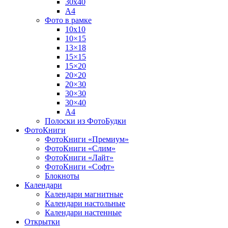
30х40
А4
Фото в рамке
10х10
10×15
13×18
15×15
15×20
20×20
20×30
30×30
30×40
A4
Полоски из ФотоБудки
ФотоКниги
ФотоКниги «Премиум»
ФотоКниги «Слим»
ФотоКниги «Лайт»
ФотоКниги «Софт»
Блокноты
Календари
Календари магнитные
Календари настольные
Календари настенные
Открытки