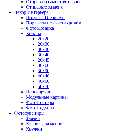
Отправлю самостоятельно
Отправьте за меня
Декор Интерьера
Потреты Dream Art
Портреты по фото акрилом
ФотоМозаика
Холсты
20х20
20х30
30х30
30х40
20х45
30х60
30х90
40х40
40х60
50х70
Пенокартон
Модульные картины
ФотоПостеры
ФотоПодушки
Фотоcувениры
Значки
Коврик для мыши
Кружки