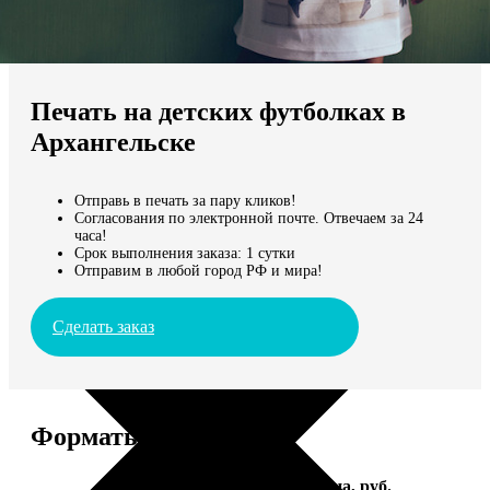
Не нашли Ваш город?
Мы доставляем по всему миру
Печать на детских футболках в
Продолжить без города
Архангельске
Отправь в печать за пару кликов!
Согласования по электронной почте. Отвечаем за 24
часа!
Срок выполнения заказа: 1 сутки
Отправим в любой город РФ и мира!
Сделать заказ
Форматы и цены
Услуга
Цена, руб.