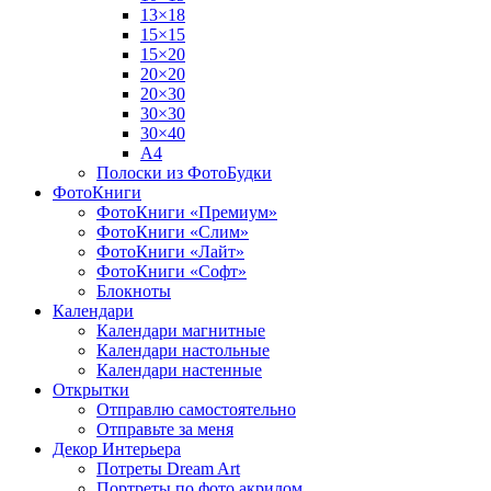
13×18
15×15
15×20
20×20
20×30
30×30
30×40
A4
Полоски из ФотоБудки
ФотоКниги
ФотоКниги «Премиум»
ФотоКниги «Слим»
ФотоКниги «Лайт»
ФотоКниги «Софт»
Блокноты
Календари
Календари магнитные
Календари настольные
Календари настенные
Открытки
Отправлю самостоятельно
Отправьте за меня
Декор Интерьера
Потреты Dream Art
Портреты по фото акрилом