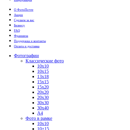
О ФотоПочте
Акции
Сделаем за вас
Бизнесу
FAQ
Франшиза
Поддержка и контакты
Оплата и доставка
Фотографии
Классические фото
10х10
10х15
13х18
15х15
15х20
20х20
20х30
30х30
30х40
А4
Фото в рамке
10х10
10×15