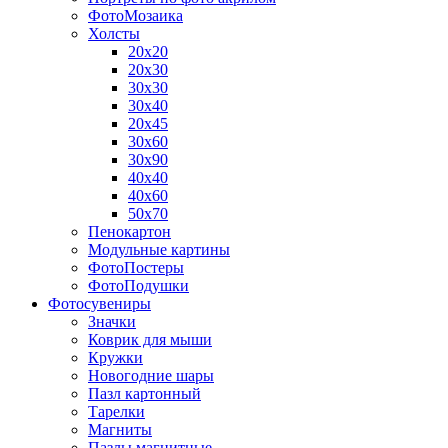
ФотоМозаика
Холсты
20х20
20х30
30х30
30х40
20х45
30х60
30х90
40х40
40х60
50х70
Пенокартон
Модульные картины
ФотоПостеры
ФотоПодушки
Фотоcувениры
Значки
Коврик для мыши
Кружки
Новогодние шары
Пазл картонный
Тарелки
Магниты
Пазлы магнитные