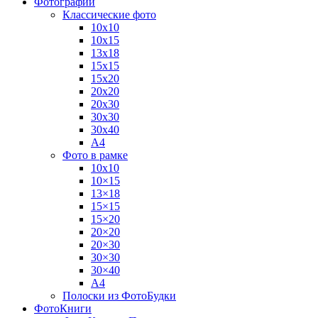
Фотографии
Классические фото
10х10
10х15
13х18
15х15
15х20
20х20
20х30
30х30
30х40
А4
Фото в рамке
10х10
10×15
13×18
15×15
15×20
20×20
20×30
30×30
30×40
A4
Полоски из ФотоБудки
ФотоКниги