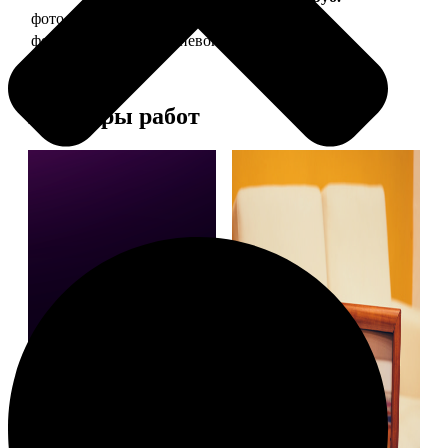
фото 10х15 в деревянной рамке
340
фото 10х15 в алюминиевой рамке
1490
Примеры работ