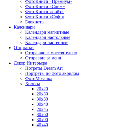
ФотоКниги «Премиум»
ФотоКниги «Слим»
ФотоКниги «Лайт»
ФотоКниги «Софт»
Блокноты
Календари
Календари магнитные
Календари настольные
Календари настенные
Открытки
Отправлю самостоятельно
Отправьте за меня
Декор Интерьера
Потреты Dream Art
Портреты по фото акрилом
ФотоМозаика
Холсты
20х20
20х30
30х30
30х40
20х45
30х60
30х90
40х40