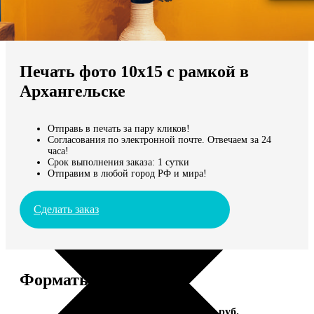
Не нашли Ваш город?
Мы доставляем по всему миру
Печать фото 10х15 с рамкой в
Продолжить без города
Архангельске
Отправь в печать за пару кликов!
Согласования по электронной почте. Отвечаем за 24
часа!
Срок выполнения заказа: 1 сутки
Отправим в любой город РФ и мира!
Сделать заказ
Форматы и цены
Услуга
Цена, руб.