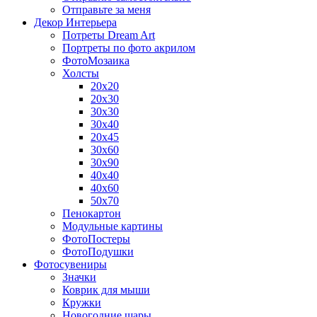
Отправьте за меня
Декор Интерьера
Потреты Dream Art
Портреты по фото акрилом
ФотоМозаика
Холсты
20х20
20х30
30х30
30х40
20х45
30х60
30х90
40х40
40х60
50х70
Пенокартон
Модульные картины
ФотоПостеры
ФотоПодушки
Фотоcувениры
Значки
Коврик для мыши
Кружки
Новогодние шары