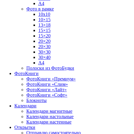
А4
Фото в рамке
10х10
10×15
13×18
15×15
15×20
20×20
20×30
30×30
30×40
A4
Полоски из ФотоБудки
ФотоКниги
ФотоКниги «Премиум»
ФотоКниги «Слим»
ФотоКниги «Лайт»
ФотоКниги «Софт»
Блокноты
Календари
Календари магнитные
Календари настольные
Календари настенные
Открытки
Отправлю самостоятельно