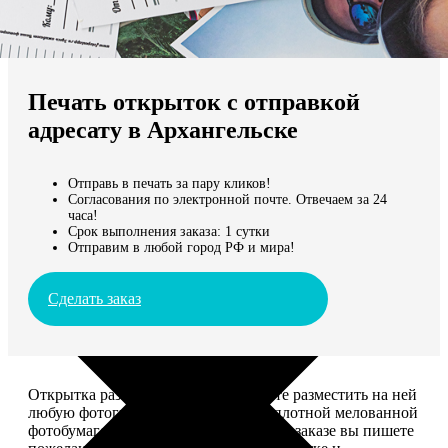
Не нашли Ваш город?
Мы доставляем по всему миру
Печать открыток с отправкой
Продолжить без города
адресату в Архангельске
Отправь в печать за пару кликов!
Согласования по электронной почте. Отвечаем за 24
часа!
Срок выполнения заказа: 1 сутки
Отправим в любой город РФ и мира!
Сделать заказ
Открытка размером 10*15, вы можете разместить на ней
любую фотографию. Печатается на плотной мелованной
фотобумаге плотностью 300 г/м2. При заказе вы пишете