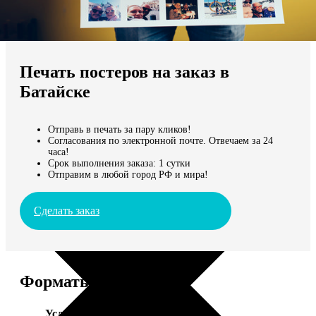
Не нашли Ваш город?
Мы доставляем по всему миру
Печать постеров на заказ в
Продолжить без города
Батайске
Отправь в печать за пару кликов!
Согласования по электронной почте. Отвечаем за 24
часа!
Срок выполнения заказа: 1 сутки
Отправим в любой город РФ и мира!
Сделать заказ
Форматы и цены
Услуга
Цена, руб.