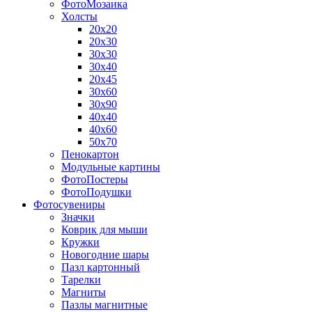
ФотоМозаика
Холсты
20х20
20х30
30х30
30х40
20х45
30х60
30х90
40х40
40х60
50х70
Пенокартон
Модульные картины
ФотоПостеры
ФотоПодушки
Фотоcувениры
Значки
Коврик для мыши
Кружки
Новогодние шары
Пазл картонный
Тарелки
Магниты
Пазлы магнитные