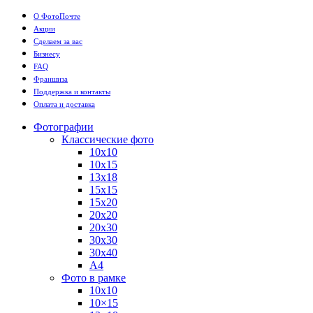
О ФотоПочте
Акции
Сделаем за вас
Бизнесу
FAQ
Франшиза
Поддержка и контакты
Оплата и доставка
Фотографии
Классические фото
10х10
10х15
13х18
15х15
15х20
20х20
20х30
30х30
30х40
А4
Фото в рамке
10х10
10×15