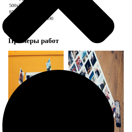
500х700 глянец
2490
850х600 глянец
3490
1200х850 глянец
5490
Примеры работ