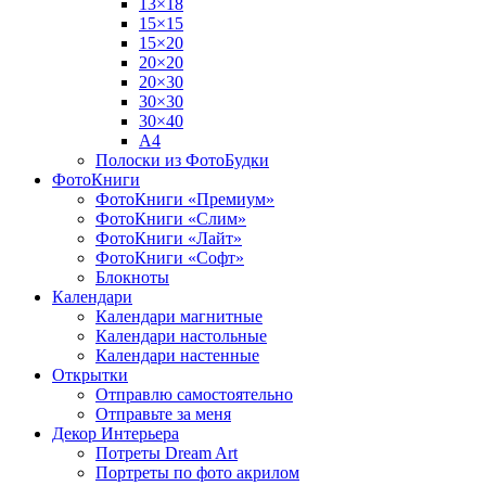
13×18
15×15
15×20
20×20
20×30
30×30
30×40
A4
Полоски из ФотоБудки
ФотоКниги
ФотоКниги «Премиум»
ФотоКниги «Слим»
ФотоКниги «Лайт»
ФотоКниги «Софт»
Блокноты
Календари
Календари магнитные
Календари настольные
Календари настенные
Открытки
Отправлю самостоятельно
Отправьте за меня
Декор Интерьера
Потреты Dream Art
Портреты по фото акрилом