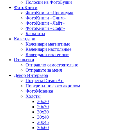
Полоски из ФотоБудки
ФотоКниги
ФотоКниги «Премиум»
ФотоКниги «Слим»
ФотоКниги «Лайт»
ФотоКниги «Софт»
Блокноты
Календари
Календари магнитные
Календари настольные
Календари настенные
Открытки
Отправлю самостоятельно
Отправьте за меня
Декор Интерьера
Потреты Dream Art
Портреты по фото акрилом
ФотоМозаика
Холсты
20х20
20х30
30х30
30х40
20х45
30х60