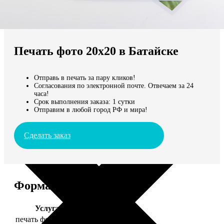
Не нашли Ваш город?
Мы доставляем по всему миру
Печать фото 20х20 в Батайске
Продолжить без города
Отправь в печать за пару кликов!
Согласования по электронной почте. Отвечаем за 24
часа!
Срок выполнения заказа: 1 сутки
Отправим в любой город РФ и мира!
Сделать заказ
Форматы и цены
Услуга
Цена, руб.
печать фото 20х20
119