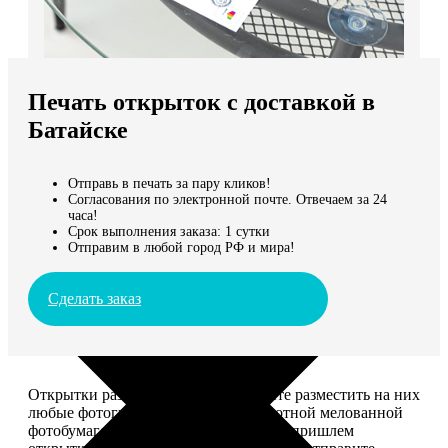
Не нашли Ваш город?
Мы доставляем по всему миру
Печать открыток с доставкой в
Продолжить без города
Батайске
Отправь в печать за пару кликов!
Согласования по электронной почте. Отвечаем за 24
часа!
Срок выполнения заказа: 1 сутки
Отправим в любой город РФ и мира!
Сделать заказ
Открытки размером 10*15, вы можете разместить на них
любые фотографии. Печатаем на плотной мелованной
фотобумаге плотностью 300 г/м2. Мы пришлем