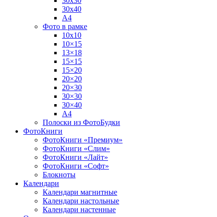
30х30
30х40
А4
Фото в рамке
10х10
10×15
13×18
15×15
15×20
20×20
20×30
30×30
30×40
A4
Полоски из ФотоБудки
ФотоКниги
ФотоКниги «Премиум»
ФотоКниги «Слим»
ФотоКниги «Лайт»
ФотоКниги «Софт»
Блокноты
Календари
Календари магнитные
Календари настольные
Календари настенные