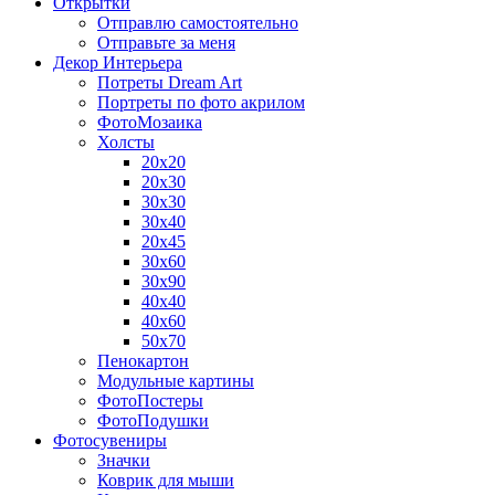
Открытки
Отправлю самостоятельно
Отправьте за меня
Декор Интерьера
Потреты Dream Art
Портреты по фото акрилом
ФотоМозаика
Холсты
20х20
20х30
30х30
30х40
20х45
30х60
30х90
40х40
40х60
50х70
Пенокартон
Модульные картины
ФотоПостеры
ФотоПодушки
Фотоcувениры
Значки
Коврик для мыши