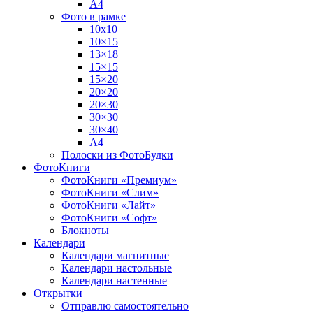
А4
Фото в рамке
10х10
10×15
13×18
15×15
15×20
20×20
20×30
30×30
30×40
A4
Полоски из ФотоБудки
ФотоКниги
ФотоКниги «Премиум»
ФотоКниги «Слим»
ФотоКниги «Лайт»
ФотоКниги «Софт»
Блокноты
Календари
Календари магнитные
Календари настольные
Календари настенные
Открытки
Отправлю самостоятельно