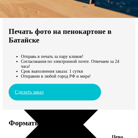
Не нашли Ваш город?
Мы доставляем по всему миру
Печать фото на пенокартоне в
Продолжить без города
Батайске
Отправь в печать за пару кликов!
Согласования по электронной почте. Отвечаем за 24
часа!
Срок выполнения заказа: 1 сутки
Отправим в любой город РФ и мира!
Сделать заказ
Форматы и цены
Цена,