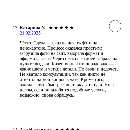
Катарина У.
:
★
★
★
★
★
21.02.2025
Чётко. Сделала заказ на печать фото на
пенокартоне. Процесс оказался простым:
загрузила фото на сайт, выбрала формат и
оформила заказ. Через несколько дней забрала на
пункте выдачи. Качество печати порадовало —
яркие цвета и четкие детали. Но были и недочеты.
Не хватало консультации, так как никто не
ответил на мой вопрос в чате. Кроме того,
ожидала чуть быстрее, доставку затянули. Но в
целом, если понадобятся подобные услуги,
возможно, снова обращусь.
Ада Некрасова
:
★
★
★
★
★