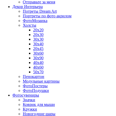
Отправьте за меня
Декор Интерьера
Потреты Dream Art
Портреты по фото акрилом
ФотоМозаика
Холсты
20х20
20х30
30х30
30х40
20х45
30х60
30х90
40х40
40х60
50х70
Пенокартон
Модульные картины
ФотоПостеры
ФотоПодушки
Фотоcувениры
Значки
Коврик для мыши
Кружки
Новогодние шары