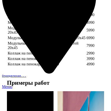
Модульный пенокартон из трех частей 30х40
3890
Модульный пенокартон из трех частей 20х45
2990
Модульный пенокартон из четырех частей
3990
20х45
Модульный пенокартон из пяти частей 20х45
4990
Модульный пенокартон из шести частей
5990
20х45
Модульный пенокартон из семи частей 20х45
6990
Модульный пенокартон из восьми частей
7990
20х45
Коллаж на пенокартоне 30х30
2990
Коллаж на пенокартоне 30х60
3990
Коллаж на пенокартоне 30х90
4990
Определение...
Примеры работ
Меню