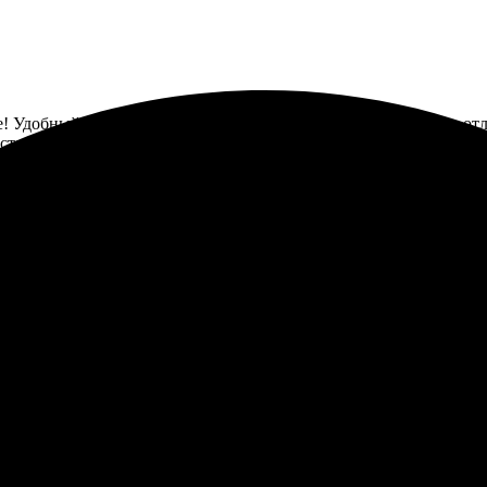
е! Удобный онлайн-редактор, всё легко настраивается. Печать от
ставило только положительные эмоции! Буду заказывать снова.
мпанией! Процесс заказа очень удобный, всё просто и понятно. К
ечати. Рекомендую всем, кто хочет хорошие фотопродукты!