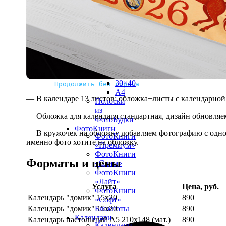
рамке
10х10
10×15
13×18
15×15
15×20
20×20
20×30
Не нашли Ваш город?
Мы доставляем по всему миру
30×30
30×40
Продолжить без города
A4
— В календаре 13 листов: обложка+листы с календарной 
Полоски
из
— Обложка для календаря стандартная, дизайн обновляе
ФотоБудки
ФотоКниги
— В кружочек на обложку добавляем фотографию с одной
ФотоКниги
именно фото хотите на обложку.
«Премиум»
ФотоКниги
Форматы и цены
«Слим»
ФотоКниги
«Лайт»
Услуга
Цена, руб.
ФотоКниги
Календарь "домик" 15х20
890
«Софт»
Календарь "домик" 15х20
890
Блокноты
Календари
Календарь настольный А5 210х148 (мат.)
890
Календари