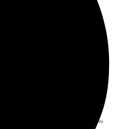
а и упаковка. Рекомендую друзьям!
 печати порадовало. В срок доставили, всё аккуратно
грузила фото и оформила заказ. Качество печати
ь приятные моменты. Обязательно еще закажу что-то