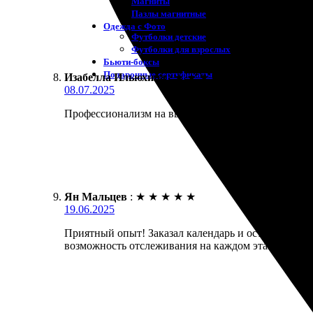
Магниты
Пазлы магнитные
Одежда с Фото
Футболки детские
Футболки для взрослых
Бьюти-боксы
Подарочные сертификаты
Изабелла Ильюхина
:
★
★
★
★
★
08.07.2025
Профессионализм на высшем уровне. Сделала заказ 
Ян Мальцев
:
★
★
★
★
★
19.06.2025
Приятный опыт! Заказал календарь и остался доволе
возможность отслеживания на каждом этапе. Готов