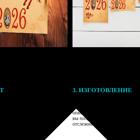
ЕТ
3. ИЗГОТОВЛЕНИЕ
подготовки заказа к печати
Оплатите заказ банковской кар
алисты могут связаться с Вами
оплаты получите подтверждение
му телефону или email для
описанием заказа. Когда отпра
я деталей.
вы получите письмо с трек-но
отслеживания.