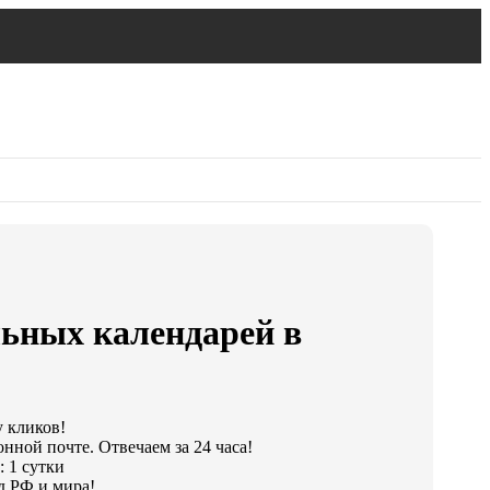
льных календарей в
у кликов!
нной почте. Отвечаем за 24 часа!
: 1 сутки
д РФ и мира!