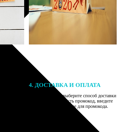
4. ДОСТАВКА И ОПЛАТА
той. После
Введите адрес и выберите способ доставки
 на email с
заказа. Если у вас есть промокод, введите
вим заказ
его в специальное поле для промокода.
мером для