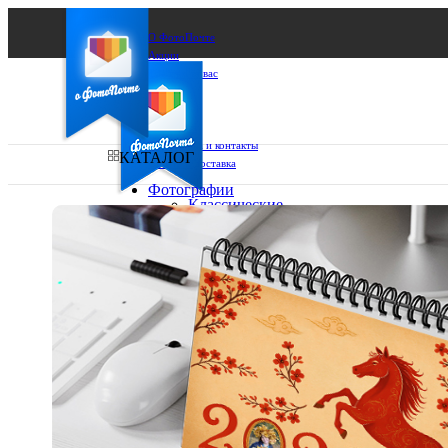
О ФотоПочте
Акции
Сделаем за вас
Бизнесу
FAQ
Франшиза
Поддержка и контакты
КАТАЛОГ
Оплата и доставка
Фотографии
Классические
фото
Ваш город:
10х10
10х15
Ваш регион доставки
13х18
15х15
Выберите из списка:
15х20
20х20
20х30
30х30
30х40
А4
Фото
в