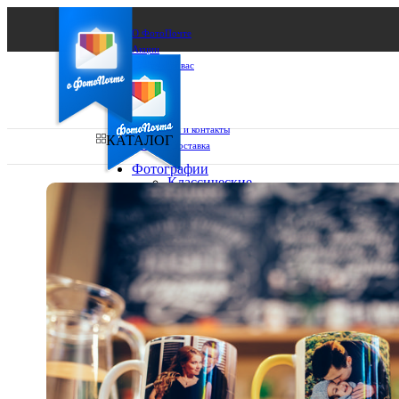
О ФотоПочте
Акции
Сделаем за вас
Бизнесу
FAQ
Франшиза
Поддержка и контакты
КАТАЛОГ
Оплата и доставка
Фотографии
Классические
фото
Ваш город:
10х10
10х15
Ваш регион доставки
13х18
15х15
Выберите из списка:
15х20
20х20
20х30
30х30
30х40
А4
Фото
в