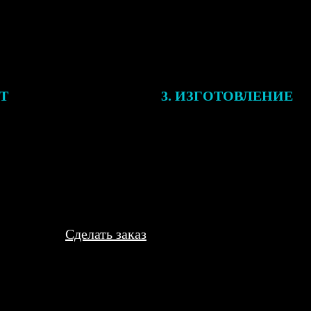
ЕТ
3. ИЗГОТОВЛЕНИЕ
подготовки заказа к печати
Оплатите заказ банковской кар
алисты могут связаться с Вами
оплаты получите подтверждение
му телефону или email для
описанием заказа. Когда отпра
я деталей.
вы получите письмо с трек-но
отслеживания.
Сделать заказ