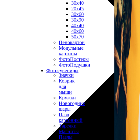
30х40
20х45
30х60
30х90
40х40
40х60
50х70
Пенокартон
Модульные
картины
ФотоПостеры
ФотоПодушки
Фотоcувениры
Значки
Коврик
для
мыши
Кружки
Новогодние
шары
Пазл
картонный
Тарелки
Магниты
Пазлы