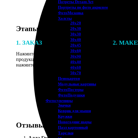
Потреты Dream Art
Портреты по фото акрилом
ФотоМозаика
Холсты
20х20
Этапы работы
20х30
30х30
30х40
1. ЗАКАЗ
2. МАК
20х45
30х60
Нажмите «Сделать заказ», выберите тип
В процессе 
30х90
продукции, загрузите фотографии,
наши специ
40х40
нажмите «Добавить в корзину».
по указанно
40х60
согласовани
50х70
Пенокартон
Модульные картины
ФотоПостеры
ФотоПодушки
Фотоcувениры
Значки
Коврик для мыши
Кружки
Новогодние шары
Отзывы
Пазл картонный
Тарелки
Алла Громова
: