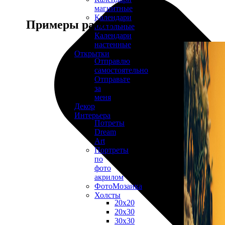
магнитные
Календари
Примеры работ
настольные
Календари
настенные
Открытки
Отправлю
самостоятельно
Отправьте
за
меня
Декор
Интерьера
Потреты
Dream
Art
Портреты
по
фото
акрилом
ФотоМозаика
Холсты
20х20
20х30
30х30