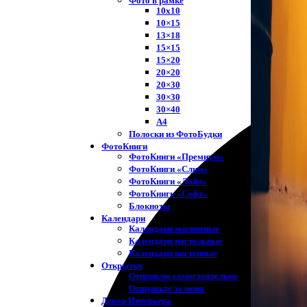
Фото в рамке
10х10
10×15
13×18
15×15
15×20
20×20
20×30
30×30
30×40
A4
Полоски из ФотоБудки
ФотоКниги
ФотоКниги «Премиум»
ФотоКниги «Слим»
ФотоКниги «Лайт»
ФотоКниги «Софт»
Блокноты
Календари
Календари магнитные
Календари настольные
Календари настенные
Открытки
Отправлю самостоятельно
Отправьте за меня
Декор Интерьера