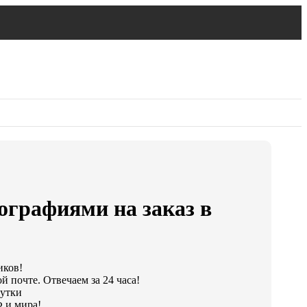
ографиями на заказ в
иков!
й почте. Отвечаем за 24 часа!
сутки
 и мира!