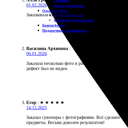
Магниты
01.02.2026
Пазлы магнитные
Одежда с Фото
Заказывала календарь карманный, магнитный. Удобн
Футболки детские
Футболки для взрослых
Бьюти-боксы
Подарочные сертификаты
Василина Архипова
:
06.01.2026
Заказала несколько фото в рамке под стеклом. Прив
дефект был не виден.
Егор
:
★
★
★
★
★
14.12.2025
Заказал сувениры с фотографиями. Всё сделано быс
предметы. Весьма доволен результатом!