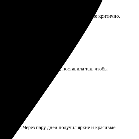
 без очков не прочитать, но для меня это не критично.
уголке. Не сталА возвращать, поставила так, чтобы
, оплатил. Через пару дней получил яркие и красивые