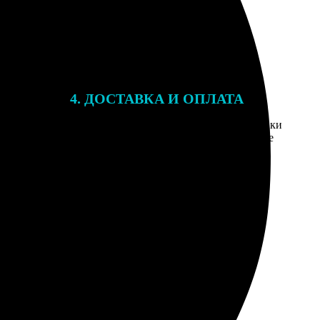
4. ДОСТАВКА И ОПЛАТА
той. После
Введите адрес и выберите способ доставки
 на email с
заказа. Если у вас есть промокод, введите
вим заказ
его в специальное поле для промокода.
мером для