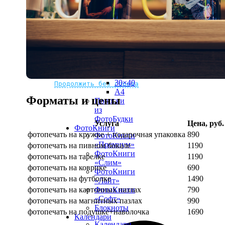
рамке
10х10
10×15
13×18
15×15
15×20
20×20
20×30
Не нашли Ваш город?
Мы доставляем по всему миру
30×30
30×40
Продолжить без города
A4
Форматы и цены
Полоски
из
ФотоБудки
Услуга
Цена, руб.
ФотоКниги
фотопечать на кружке + подарочная упаковка
890
ФотоКниги
«Премиум»
фотопечать на пивном бокале
1190
ФотоКниги
фотопечать на тарелке
1190
«Слим»
фотопечать на коврике
690
ФотоКниги
фотопечать на футболке
1490
«Лайт»
фотопечать на картонных пазлах
790
ФотоКниги
«Софт»
фотопечать на магнитных пазлах
990
Блокноты
фотопечать на подушке+наволочка
1690
Календари
Календари