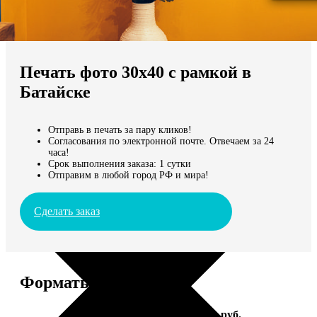
Не нашли Ваш город?
Мы доставляем по всему миру
Печать фото 30х40 с рамкой в
Продолжить без города
Батайске
Отправь в печать за пару кликов!
Согласования по электронной почте. Отвечаем за 24
часа!
Срок выполнения заказа: 1 сутки
Отправим в любой город РФ и мира!
Сделать заказ
Форматы и цены
Услуга
Цена, руб.