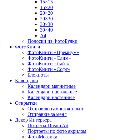
15×15
15×20
20×20
20×30
30×30
30×40
A4
Полоски из ФотоБудки
ФотоКниги
ФотоКниги «Премиум»
ФотоКниги «Слим»
ФотоКниги «Лайт»
ФотоКниги «Софт»
Блокноты
Календари
Календари магнитные
Календари настольные
Календари настенные
Открытки
Отправлю самостоятельно
Отправьте за меня
Декор Интерьера
Потреты Dream Art
Портреты по фото акрилом
ФотоМозаика