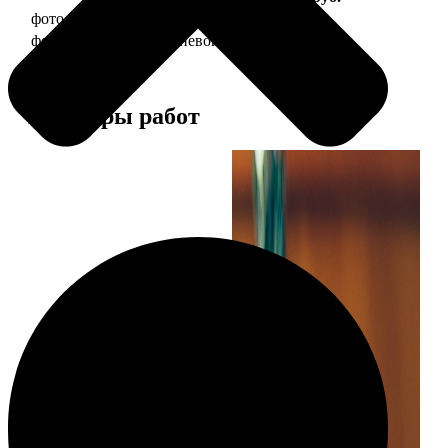
фото 30х40 в деревянной рамке
1490
фото 30х40 в алюминиевой рамке
2990
Примеры работ