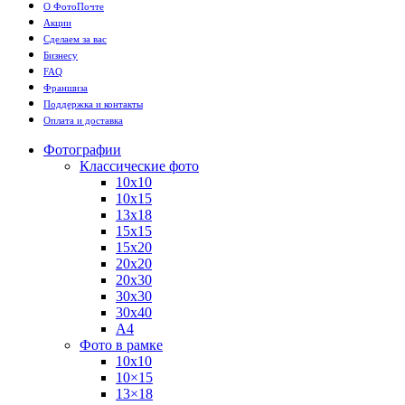
О ФотоПочте
Акции
Сделаем за вас
Бизнесу
FAQ
Франшиза
Поддержка и контакты
Оплата и доставка
Фотографии
Классические фото
10х10
10х15
13х18
15х15
15х20
20х20
20х30
30х30
30х40
А4
Фото в рамке
10х10
10×15
13×18