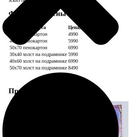
эскиз обязательно согласуем с вами.
Форматы и цены
Услуга
Цена, руб.
30х40 пенокартон
4990
40х60 пенокартон
5990
50х70 пенокартон
6990
30х40 холст на подрамнике
5990
40х60 холст на подрамнике
6990
50х70 холст на подрамнике
8490
Примеры работ