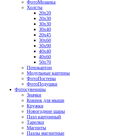
ФотоМозаика
Холсты
20х20
20х30
30х30
30х40
20х45
30х60
30х90
40х40
40х60
50х70
Пенокартон
Модульные картины
ФотоПостеры
ФотоПодушки
Фотоcувениры
Значки
Коврик для мыши
Кружки
Новогодние шары
Пазл картонный
Тарелки
Магниты
Пазлы магнитные