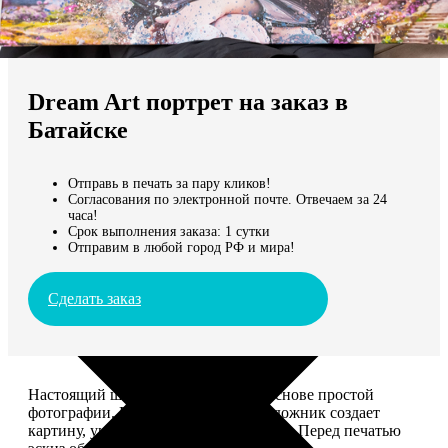
Не нашли Ваш город?
Мы доставляем по всему миру
Dream Art портрет на заказ в
Продолжить без города
Батайске
Отправь в печать за пару кликов!
Согласования по электронной почте. Отвечаем за 24
часа!
Срок выполнения заказа: 1 сутки
Отправим в любой город РФ и мира!
Сделать заказ
Настоящий шедевр, сделанный на основе простой
фотографии. Профессиональный художник создает
картину, учитывая ваши комментарии. Перед печатью