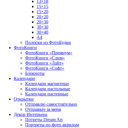
13×18
15×15
15×20
20×20
20×30
30×30
30×40
A4
Полоски из ФотоБудки
ФотоКниги
ФотоКниги «Премиум»
ФотоКниги «Слим»
ФотоКниги «Лайт»
ФотоКниги «Софт»
Блокноты
Календари
Календари магнитные
Календари настольные
Календари настенные
Открытки
Отправлю самостоятельно
Отправьте за меня
Декор Интерьера
Потреты Dream Art
Портреты по фото акрилом