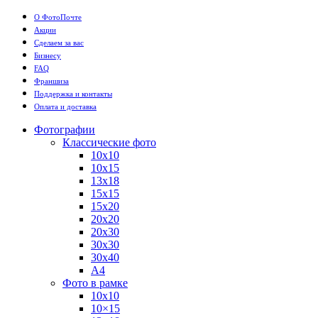
О ФотоПочте
Акции
Сделаем за вас
Бизнесу
FAQ
Франшиза
Поддержка и контакты
Оплата и доставка
Фотографии
Классические фото
10х10
10х15
13х18
15х15
15х20
20х20
20х30
30х30
30х40
А4
Фото в рамке
10х10
10×15