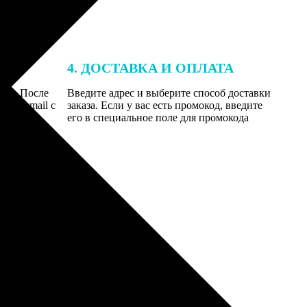
4. ДОСТАВКА И ОПЛАТА
той. После
Введите адрес и выберите способ доставки
 на email с
заказа. Если у вас есть промокод, введите
вим заказ
его в специальное поле для промокода
мером для