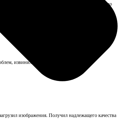
яли с первого раза, так что технически всё сделано
роблем, извинились. Исправили.
 загрузил изображения. Получил надлежащего качества