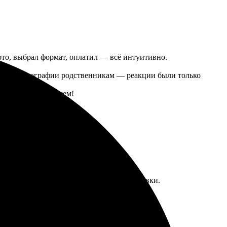
фото, выбрал формат, оплатил — всё интуитивно.
едавал фотографии родственникам — реакции были только
вь. Рекомендую всем!
тличного качества. Порадовал срок доставки.