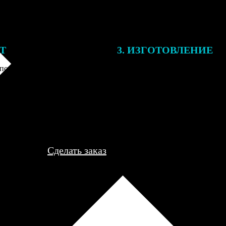
ЕТ
3. ИЗГОТОВЛЕНИЕ
подготовки заказа к печати
Оплатите заказ банковской кар
алисты могут связаться с Вами
оплаты получите подтверждение
му телефону или email для
описанием заказа. Когда отпра
я деталей.
вы получите письмо с трек-но
отслеживания.
Сделать заказ