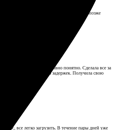
ер и количество. Заказ оформился быстро, а позже
ний. Доставили точно в срок. Рекомендую!
ый интерфейс, все интуитивно понятно. Сделала все за
тавка была быстрой и без задержек. Получила свою
ерфейс, все легко загрузить. В течение пары дней уже