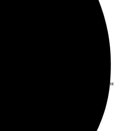
ченные фотографии отличного качества, никаких
бязательно вернусь снова!
ления простой и интуитивно понятный. Выбор оформления
олучил подтверждение заказа, ждал всего пару дней.
 дело!