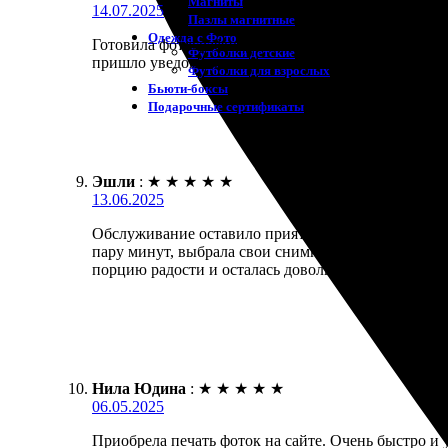
Магниты
14.07.2025
Пазлы магнитные
Одежда с Фото
Готовила фотографии для подарка и выбрала услуги
Футболки детские
пришло уведомление о готовности. Качество напеч
Футболки для взрослых
Бьюти-боксы
Подарочные сертификаты
Эшли
:
★
★
★
★
★
13.06.2025
Обслуживание оставило приятное впечатление. Зака
пару минут, выбрала свои снимки и оформила зака
порцию радости и осталась довольна. Рекомендую 
Нила Юдина
:
★
★
★
★
★
06.05.2025
Приобрела печать фоток на сайте. Очень быстро и у