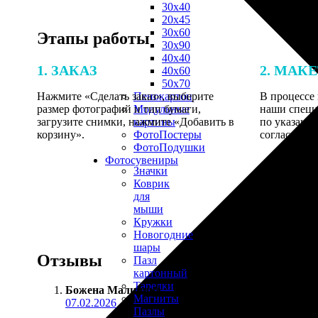
30х40
20х45
30х60
Этапы работы
30х90
40х40
1. ЗАКАЗ
2. МАК
40х60
50х70
Нажмите «Сделать заказ», выберите
В процессе 
Пенокартон
размер фотографий и тип бумаги,
наши специ
Модульные
загрузите снимки, нажмите «Добавить в
по указанно
картины
корзину».
согласовани
ФотоПостеры
ФотоПодушки
Фотоcувениры
Значки
Коврик
для
мыши
Кружки
Новогодние
шары
Отзывы
Пазл
картонный
Тарелки
Божена Малинина
:
Магниты
07.02.2026
Пазлы