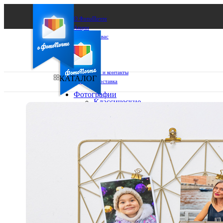
О ФотоПочте
Акции
Сделаем за вас
Бизнесу
FAQ
Франшиза
Поддержка и контакты
КАТАЛОГ
Оплата и доставка
Фотографии
Классические
фото
Ваш город:
10х10
10х15
Ваш регион доставки
13х18
15х15
Выберите из списка:
15х20
20х20
20х30
30х30
30х40
А4
Фото
в