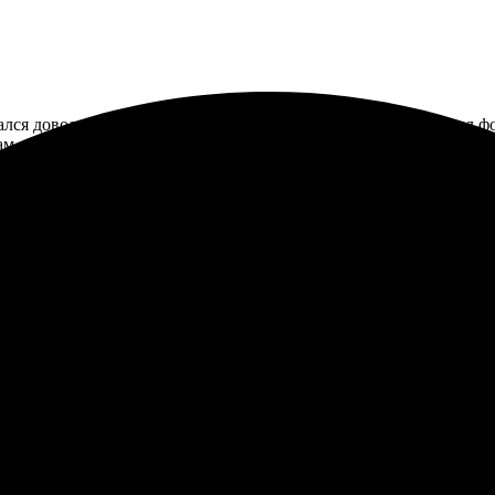
тался доволен. Процесс заказа прошел легко и быстро. Загрузил 
ам.
 яркие. Доставка была в срок, даже учтя праздничные дни. Пер
нать статус заказа. Теперь с удовольствием буду заказывать вно
Простой интерфейс, быстрое оформление. Фотографии получили о